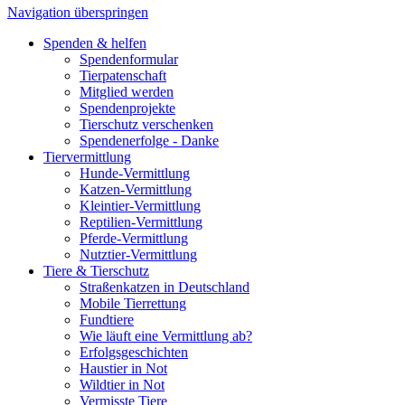
Navigation überspringen
Spenden & helfen
Spendenformular
Tierpatenschaft
Mitglied werden
Spendenprojekte
Tierschutz verschenken
Spendenerfolge - Danke
Tiervermittlung
Hunde-Vermittlung
Katzen-Vermittlung
Kleintier-Vermittlung
Reptilien-Vermittlung
Pferde-Vermittlung
Nutztier-Vermittlung
Tiere & Tierschutz
Straßenkatzen in Deutschland
Mobile Tierrettung
Fundtiere
Wie läuft eine Vermittlung ab?
Erfolgsgeschichten
Haustier in Not
Wildtier in Not
Vermisste Tiere