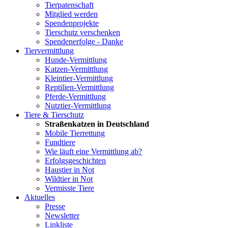
Tierpatenschaft
Mitglied werden
Spendenprojekte
Tierschutz verschenken
Spendenerfolge - Danke
Tiervermittlung
Hunde-Vermittlung
Katzen-Vermittlung
Kleintier-Vermittlung
Reptilien-Vermittlung
Pferde-Vermittlung
Nutztier-Vermittlung
Tiere & Tierschutz
Straßenkatzen in Deutschland
Mobile Tierrettung
Fundtiere
Wie läuft eine Vermittlung ab?
Erfolgsgeschichten
Haustier in Not
Wildtier in Not
Vermisste Tiere
Aktuelles
Presse
Newsletter
Linkliste