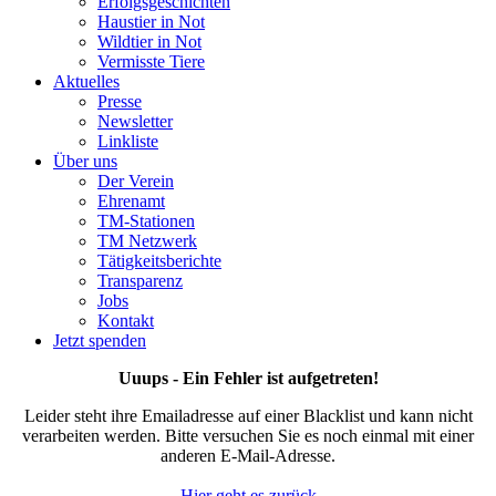
Erfolgsgeschichten
Haustier in Not
Wildtier in Not
Vermisste Tiere
Aktuelles
Presse
Newsletter
Linkliste
Über uns
Der Verein
Ehrenamt
TM-Stationen
TM Netzwerk
Tätigkeitsberichte
Transparenz
Jobs
Kontakt
Jetzt spenden
Uuups - Ein Fehler ist aufgetreten!
Leider steht ihre Emailadresse auf einer Blacklist und kann nicht
verarbeiten werden. Bitte versuchen Sie es noch einmal mit einer
anderen E-Mail-Adresse.
Hier geht es zurück