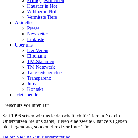
Erfolgsgeschichten
Haustier in Not
Wildtier in Not
Vermisste Tiere
Aktuelles
Presse
Newsletter
Linkliste
Über uns
Der Verein
Ehrenamt
TM-Stationen
TM Netzwerk
Tätigkeitsberichte
Transparenz
Jobs
Kontakt
Jetzt spenden
Tierschutz
vor Ihrer Tür
Seit 1996 setzen wir uns leidenschaftlich für Tiere in Not ein.
Unterstützen Sie uns dabei, Tieren eine zweite Chance zu geben –
nicht irgendwo, sondern direkt vor Ihrer Tür.
Helfen Sie uns
Zur Tiervermittlung