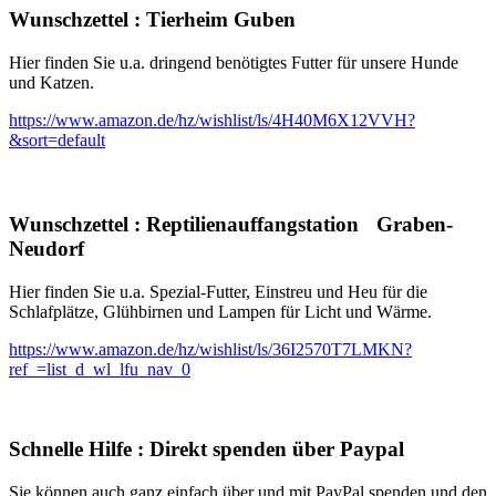
Wunschzettel
:
Tierheim Guben
Hier finden Sie u.a. dringend benötigtes Futter für unsere Hunde
und Katzen.
https://www.amazon.de/hz/wishlist/ls/4H40M6X12VVH?
&sort=default
Wunschzettel
:
Reptilienauffangstation Graben-
Neudorf
Hier finden Sie u.a. Spezial-Futter, Einstreu und Heu für die
Schlafplätze,
Glühbirnen und
Lampen für Licht und Wärme.
https://www.amazon.de/hz/wishlist/ls/36I2570T7LMKN?
ref_=list_d_wl_lfu_nav_0
Schnelle Hilfe
:
Direkt spenden über Paypal
Sie können auch ganz einfach über und mit PayPal spenden und den