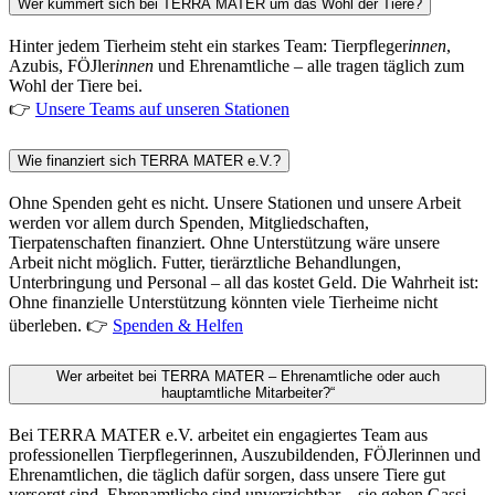
Wer kümmert sich bei TERRA MATER um das Wohl der Tiere?
Hinter jedem Tierheim steht ein starkes Team: Tierpfleger
innen
,
Azubis, FÖJler
innen
und Ehrenamtliche – alle tragen täglich zum
Wohl der Tiere bei.
👉
Unsere Teams auf unseren Stationen
Wie finanziert sich TERRA MATER e.V.?
Ohne Spenden geht es nicht. Unsere Stationen und unsere Arbeit
werden vor allem durch Spenden, Mitgliedschaften,
Tierpatenschaften finanziert. Ohne Unterstützung wäre unsere
Arbeit nicht möglich. Futter, tierärztliche Behandlungen,
Unterbringung und Personal – all das kostet Geld. Die Wahrheit ist:
Ohne finanzielle Unterstützung könnten viele Tierheime nicht
überleben. 👉
Spenden & Helfen
Wer arbeitet bei TERRA MATER – Ehrenamtliche oder auch
hauptamtliche Mitarbeiter?“
Bei TERRA MATER e.V. arbeitet ein engagiertes Team aus
professionellen Tierpflegerinnen, Auszubildenden, FÖJlerinnen und
Ehrenamtlichen, die täglich dafür sorgen, dass unsere Tiere gut
versorgt sind. Ehrenamtliche sind unverzichtbar – sie gehen Gassi,