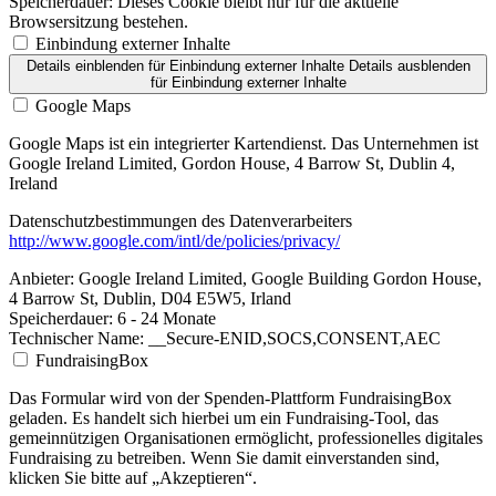
Speicherdauer:
Dieses Cookie bleibt nur für die aktuelle
Browsersitzung bestehen.
Einbindung externer Inhalte
Details einblenden
für Einbindung externer Inhalte
Details ausblenden
für Einbindung externer Inhalte
Google Maps
Google Maps ist ein integrierter Kartendienst. Das Unternehmen ist
Google Ireland Limited, Gordon House, 4 Barrow St, Dublin 4,
Ireland
Datenschutzbestimmungen des Datenverarbeiters
http://www.google.com/intl/de/policies/privacy/
Anbieter:
Google Ireland Limited, Google Building Gordon House,
4 Barrow St, Dublin, D04 E5W5, Irland
Speicherdauer:
6 - 24 Monate
Technischer Name:
__Secure-ENID,SOCS,CONSENT,AEC
FundraisingBox
Das Formular wird von der Spenden-Plattform FundraisingBox
geladen. Es handelt sich hierbei um ein Fundraising-Tool, das
gemeinnützigen Organisationen ermöglicht, professionelles digitales
Fundraising zu betreiben. Wenn Sie damit einverstanden sind,
klicken Sie bitte auf „Akzeptieren“.