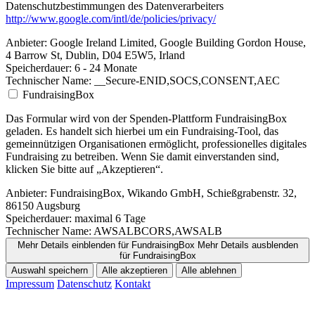
Datenschutzbestimmungen des Datenverarbeiters
http://www.google.com/intl/de/policies/privacy/
Anbieter:
Google Ireland Limited, Google Building Gordon House,
4 Barrow St, Dublin, D04 E5W5, Irland
Speicherdauer:
6 - 24 Monate
Technischer Name:
__Secure-ENID,SOCS,CONSENT,AEC
FundraisingBox
Das Formular wird von der Spenden-Plattform FundraisingBox
geladen. Es handelt sich hierbei um ein Fundraising-Tool, das
gemeinnützigen Organisationen ermöglicht, professionelles digitales
Fundraising zu betreiben. Wenn Sie damit einverstanden sind,
klicken Sie bitte auf „Akzeptieren“.
Anbieter:
FundraisingBox, Wikando GmbH, Schießgrabenstr. 32,
86150 Augsburg
Speicherdauer:
maximal 6 Tage
Technischer Name:
AWSALBCORS,AWSALB
Mehr Details einblenden
für FundraisingBox
Mehr Details ausblenden
für FundraisingBox
Auswahl speichern
Alle akzeptieren
Alle ablehnen
Impressum
Datenschutz
Kontakt