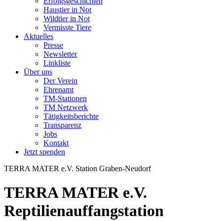
Erfolgsgeschichten
Haustier in Not
Wildtier in Not
Vermisste Tiere
Aktuelles
Presse
Newsletter
Linkliste
Über uns
Der Verein
Ehrenamt
TM-Stationen
TM Netzwerk
Tätigkeitsberichte
Transparenz
Jobs
Kontakt
Jetzt spenden
TERRA MATER e.V.
Station Graben-Neudorf
TERRA MATER e.V.
Reptilienauffangstation