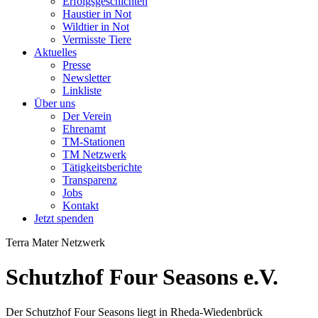
Erfolgsgeschichten
Haustier in Not
Wildtier in Not
Vermisste Tiere
Aktuelles
Presse
Newsletter
Linkliste
Über uns
Der Verein
Ehrenamt
TM-Stationen
TM Netzwerk
Tätigkeitsberichte
Transparenz
Jobs
Kontakt
Jetzt spenden
Terra Mater Netzwerk
Schutzhof Four Seasons e.V.
Der Schutzhof Four Seasons liegt in Rheda-Wiedenbrück