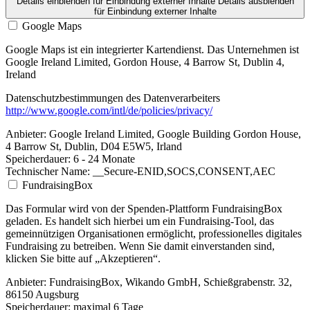
Details einblenden
für Einbindung externer Inhalte
Details ausblenden
für Einbindung externer Inhalte
Google Maps
Google Maps ist ein integrierter Kartendienst. Das Unternehmen ist
Google Ireland Limited, Gordon House, 4 Barrow St, Dublin 4,
Ireland
Datenschutzbestimmungen des Datenverarbeiters
http://www.google.com/intl/de/policies/privacy/
Anbieter:
Google Ireland Limited, Google Building Gordon House,
4 Barrow St, Dublin, D04 E5W5, Irland
Speicherdauer:
6 - 24 Monate
Technischer Name:
__Secure-ENID,SOCS,CONSENT,AEC
FundraisingBox
Das Formular wird von der Spenden-Plattform FundraisingBox
geladen. Es handelt sich hierbei um ein Fundraising-Tool, das
gemeinnützigen Organisationen ermöglicht, professionelles digitales
Fundraising zu betreiben. Wenn Sie damit einverstanden sind,
klicken Sie bitte auf „Akzeptieren“.
Anbieter:
FundraisingBox, Wikando GmbH, Schießgrabenstr. 32,
86150 Augsburg
Speicherdauer:
maximal 6 Tage