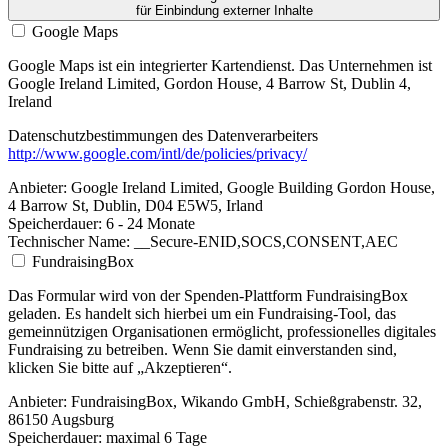
für Einbindung externer Inhalte
Google Maps
Google Maps ist ein integrierter Kartendienst. Das Unternehmen ist
Google Ireland Limited, Gordon House, 4 Barrow St, Dublin 4,
Ireland
Datenschutzbestimmungen des Datenverarbeiters
http://www.google.com/intl/de/policies/privacy/
Anbieter:
Google Ireland Limited, Google Building Gordon House,
4 Barrow St, Dublin, D04 E5W5, Irland
Speicherdauer:
6 - 24 Monate
Technischer Name:
__Secure-ENID,SOCS,CONSENT,AEC
FundraisingBox
Das Formular wird von der Spenden-Plattform FundraisingBox
geladen. Es handelt sich hierbei um ein Fundraising-Tool, das
gemeinnützigen Organisationen ermöglicht, professionelles digitales
Fundraising zu betreiben. Wenn Sie damit einverstanden sind,
klicken Sie bitte auf „Akzeptieren“.
Anbieter:
FundraisingBox, Wikando GmbH, Schießgrabenstr. 32,
86150 Augsburg
Speicherdauer:
maximal 6 Tage