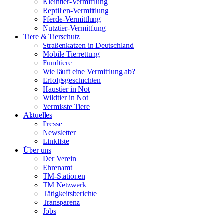
Kleintier-Vermittlung
Reptilien-Vermittlung
Pferde-Vermittlung
Nutztier-Vermittlung
Tiere & Tierschutz
Straßenkatzen in Deutschland
Mobile Tierrettung
Fundtiere
Wie läuft eine Vermittlung ab?
Erfolgsgeschichten
Haustier in Not
Wildtier in Not
Vermisste Tiere
Aktuelles
Presse
Newsletter
Linkliste
Über uns
Der Verein
Ehrenamt
TM-Stationen
TM Netzwerk
Tätigkeitsberichte
Transparenz
Jobs