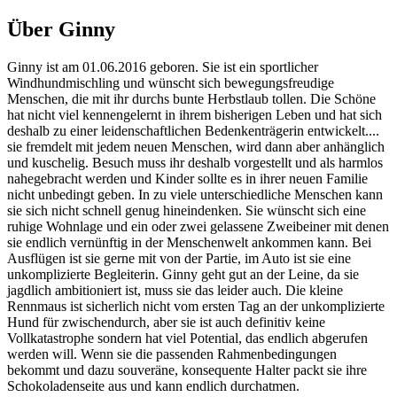
Über Ginny
Ginny ist am 01.06.2016 geboren. Sie ist ein sportlicher
Windhundmischling und wünscht sich bewegungsfreudige
Menschen, die mit ihr durchs bunte Herbstlaub tollen. Die Schöne
hat nicht viel kennengelernt in ihrem bisherigen Leben und hat sich
deshalb zu einer leidenschaftlichen Bedenkenträgerin entwickelt....
sie fremdelt mit jedem neuen Menschen, wird dann aber anhänglich
und kuschelig. Besuch muss ihr deshalb vorgestellt und als harmlos
nahegebracht werden und Kinder sollte es in ihrer neuen Familie
nicht unbedingt geben. In zu viele unterschiedliche Menschen kann
sie sich nicht schnell genug hineindenken. Sie wünscht sich eine
ruhige Wohnlage und ein oder zwei gelassene Zweibeiner mit denen
sie endlich vernünftig in der Menschenwelt ankommen kann. Bei
Ausflügen ist sie gerne mit von der Partie, im Auto ist sie eine
unkomplizierte Begleiterin. Ginny geht gut an der Leine, da sie
jagdlich ambitioniert ist, muss sie das leider auch. Die kleine
Rennmaus ist sicherlich nicht vom ersten Tag an der unkomplizierte
Hund für zwischendurch, aber sie ist auch definitiv keine
Vollkatastrophe sondern hat viel Potential, das endlich abgerufen
werden will. Wenn sie die passenden Rahmenbedingungen
bekommt und dazu souveräne, konsequente Halter packt sie ihre
Schokoladenseite aus und kann endlich durchatmen.