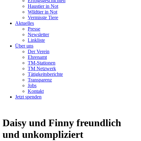
Erfolgsgeschichten
Haustier in Not
Wildtier in Not
Vermisste Tiere
Aktuelles
Presse
Newsletter
Linkliste
Über uns
Der Verein
Ehrenamt
TM-Stationen
TM Netzwerk
Tätigkeitsberichte
Transparenz
Jobs
Kontakt
Jetzt spenden
Daisy und Finny
freundlich
und unkompliziert