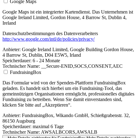
Google Maps
Google Maps ist ein integrierter Kartendienst. Das Unternehmen ist
Google Ireland Limited, Gordon House, 4 Barrow St, Dublin 4,
Ireland
Datenschutzbestimmungen des Datenverarbeiters
http://www.google.com/intl/de/policies/privacy/
Anbieter:
Google Ireland Limited, Google Building Gordon House,
4 Barrow St, Dublin, D04 E5W5, Irland
Speicherdauer:
6 - 24 Monate
Technischer Name:
__Secure-ENID,SOCS,CONSENT,AEC
FundraisingBox
Das Formular wird von der Spenden-Plattform FundraisingBox
geladen. Es handelt sich hierbei um ein Fundraising-Tool, das
gemeinnützigen Organisationen ermöglicht, professionelles digitales
Fundraising zu betreiben. Wenn Sie damit einverstanden sind,
klicken Sie bitte auf „Akzeptieren“.
Anbieter:
FundraisingBox, Wikando GmbH, Schießgrabenstr. 32,
86150 Augsburg
Speicherdauer:
maximal 6 Tage
Technischer Name:
AWSALBCORS,AWSALB