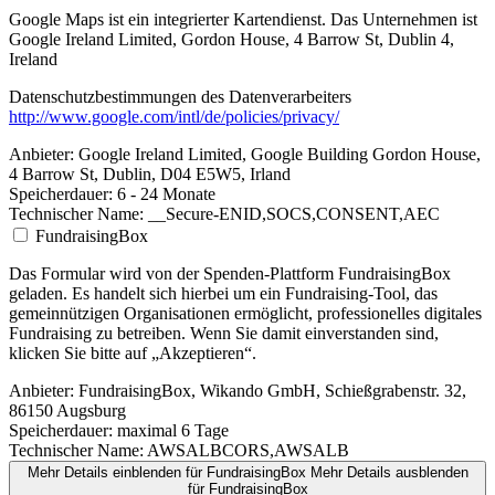
Google Maps ist ein integrierter Kartendienst. Das Unternehmen ist
Google Ireland Limited, Gordon House, 4 Barrow St, Dublin 4,
Ireland
Datenschutzbestimmungen des Datenverarbeiters
http://www.google.com/intl/de/policies/privacy/
Anbieter:
Google Ireland Limited, Google Building Gordon House,
4 Barrow St, Dublin, D04 E5W5, Irland
Speicherdauer:
6 - 24 Monate
Technischer Name:
__Secure-ENID,SOCS,CONSENT,AEC
FundraisingBox
Das Formular wird von der Spenden-Plattform FundraisingBox
geladen. Es handelt sich hierbei um ein Fundraising-Tool, das
gemeinnützigen Organisationen ermöglicht, professionelles digitales
Fundraising zu betreiben. Wenn Sie damit einverstanden sind,
klicken Sie bitte auf „Akzeptieren“.
Anbieter:
FundraisingBox, Wikando GmbH, Schießgrabenstr. 32,
86150 Augsburg
Speicherdauer:
maximal 6 Tage
Technischer Name:
AWSALBCORS,AWSALB
Mehr Details einblenden
für FundraisingBox
Mehr Details ausblenden
für FundraisingBox