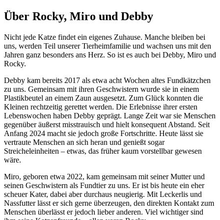
Über Rocky, Miro und Debby
Nicht jede Katze findet ein eigenes Zuhause. Manche bleiben bei
uns, werden Teil unserer Tierheimfamilie und wachsen uns mit den
Jahren ganz besonders ans Herz. So ist es auch bei Debby, Miro und
Rocky.
Debby kam bereits 2017 als etwa acht Wochen altes Fundkätzchen
zu uns. Gemeinsam mit ihren Geschwistern wurde sie in einem
Plastikbeutel an einem Zaun ausgesetzt. Zum Glück konnten die
Kleinen rechtzeitig gerettet werden. Die Erlebnisse ihrer ersten
Lebenswochen haben Debby geprägt. Lange Zeit war sie Menschen
gegenüber äußerst misstrauisch und hielt konsequent Abstand. Seit
Anfang 2024 macht sie jedoch große Fortschritte. Heute lässt sie
vertraute Menschen an sich heran und genießt sogar
Streicheleinheiten – etwas, das früher kaum vorstellbar gewesen
wäre.
Miro, geboren etwa 2022, kam gemeinsam mit seiner Mutter und
seinen Geschwistern als Fundtier zu uns. Er ist bis heute ein eher
scheuer Kater, dabei aber durchaus neugierig. Mit Leckerlis und
Nassfutter lässt er sich gerne überzeugen, den direkten Kontakt zum
Menschen überlässt er jedoch lieber anderen. Viel wichtiger sind