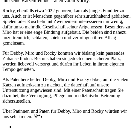
ihm seine Katzenfreunde – allen voran Rocky.
Rocky, ebenfalls etwa 2022 geboren, kam als junges Fundtier zu
uns. Auch er ist Menschen gegenüber sehr zurückhaltend geblieben.
Spielen oder Kuscheln mit Zweibeinern interessieren ihn wenig,
dafür umso mehr die Gesellschaft seiner Artgenossen. Besonders zu
Miro hat er eine enge Bindung aufgebaut. Die beiden sind nahezu
unzertrennlich, schlafen, spielen und verbringen ihren Alltag
gemeinsam.
Für Debby, Miro und Rocky konnten wir bislang kein passendes
Zuhause finden. Bei uns haben sie jedoch einen sicheren Platz,
werden liebevoll versorgt und dürfen ihr Leben in ihrem eigenen
Tempo genießen.
Als Patentiere helfen Debby, Miro und Rocky dabei, auf die vielen
Katzen aufmerksam zu machen, die dauerhaft auf unsere
Unterstützung angewiesen sind. Mit einer Patenschaft tragen Sie
dazu bei, ihre Versorgung, Pflege und medizinische Betreuung
sicherzustellen.
Über Patinnen und Paten für Debby, Miro und Rocky würden wir
uns sehr freuen. 💛🐾