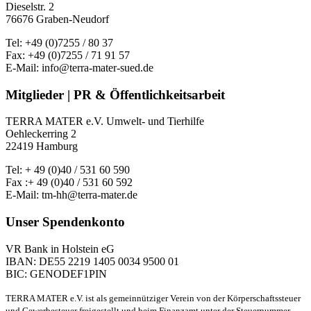
Dieselstr. 2
76676 Graben-Neudorf
Tel: +49 (0)7255 / 80 37
Fax: +49 (0)7255 / 71 91 57
E-Mail: info@terra-mater-sued.de
Mitglieder | PR & Öffentlichkeitsarbeit
TERRA MATER e.V. Umwelt- und Tierhilfe
Oehleckerring 2
22419 Hamburg
Tel: + 49 (0)40 / 531 60 590
Fax :+ 49 (0)40 / 531 60 592
E-Mail: tm-hh@terra-mater.de
Unser Spendenkonto
VR Bank in Holstein eG
IBAN: DE55 2219 1405 0034 9500 01
BIC: GENODEF1PIN
TERRA MATER e.V. ist als gemeinnütziger Verein von der Körperschaftssteuer
und Gewerbesteuer freigestellt und beim Finanzamt unter der Steuernummer