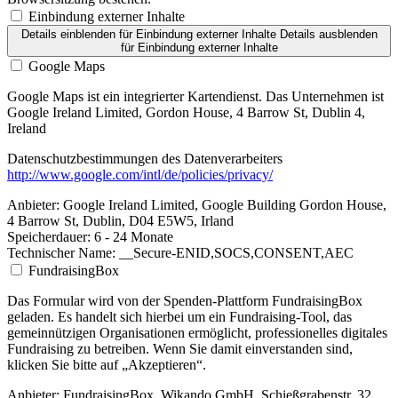
Einbindung externer Inhalte
Details einblenden
für Einbindung externer Inhalte
Details ausblenden
für Einbindung externer Inhalte
Google Maps
Google Maps ist ein integrierter Kartendienst. Das Unternehmen ist
Google Ireland Limited, Gordon House, 4 Barrow St, Dublin 4,
Ireland
Datenschutzbestimmungen des Datenverarbeiters
http://www.google.com/intl/de/policies/privacy/
Anbieter:
Google Ireland Limited, Google Building Gordon House,
4 Barrow St, Dublin, D04 E5W5, Irland
Speicherdauer:
6 - 24 Monate
Technischer Name:
__Secure-ENID,SOCS,CONSENT,AEC
FundraisingBox
Das Formular wird von der Spenden-Plattform FundraisingBox
geladen. Es handelt sich hierbei um ein Fundraising-Tool, das
gemeinnützigen Organisationen ermöglicht, professionelles digitales
Fundraising zu betreiben. Wenn Sie damit einverstanden sind,
klicken Sie bitte auf „Akzeptieren“.
Anbieter:
FundraisingBox, Wikando GmbH, Schießgrabenstr. 32,