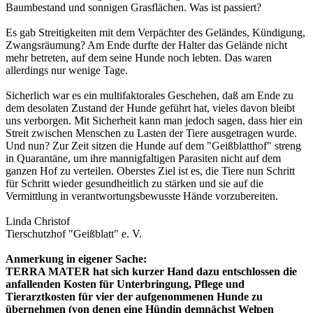
Baumbestand und sonnigen Grasflächen. Was ist passiert?
Es gab Streitigkeiten mit dem Verpächter des Geländes, Kündigung,
Zwangsräumung? Am Ende durfte der Halter das Gelände nicht
mehr betreten, auf dem seine Hunde noch lebten. Das waren
allerdings nur wenige Tage.
Sicherlich war es ein multifaktorales Geschehen, daß am Ende zu
dem desolaten Zustand der Hunde geführt hat, vieles davon bleibt
uns verborgen. Mit Sicherheit kann man jedoch sagen, dass hier ein
Streit zwischen Menschen zu Lasten der Tiere ausgetragen wurde.
Und nun?
Zur Zeit sitzen die Hunde auf dem "Geißblatthof" streng
in Quarantäne, um ihre mannigfaltigen Parasiten nicht auf dem
ganzen Hof zu verteilen. Oberstes Ziel ist es, die Tiere nun Schritt
für Schritt wieder gesundheitlich zu stärken und sie auf die
Vermittlung in verantwortungsbewusste Hände vorzubereiten.
Linda Christof
Tierschutzhof "Geißblatt" e. V.
Anmerkung in eigener Sache:
TERRA MATER hat sich kurzer Hand dazu entschlossen die
anfallenden Kosten für Unterbringung, Pflege und
Tierarztkosten für vier der aufgenommenen Hunde zu
übernehmen (von denen eine Hündin demnächst Welpen