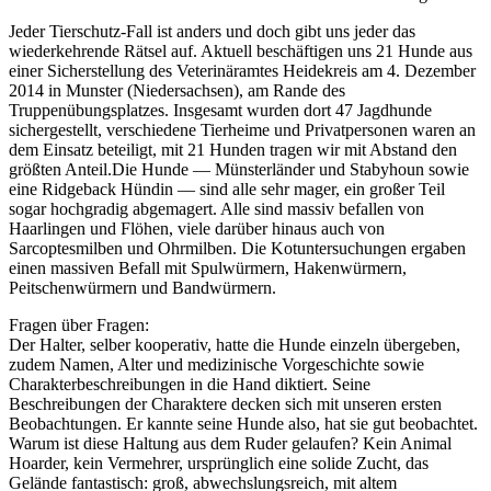
Jeder Tierschutz-Fall ist anders und doch gibt uns jeder das
wiederkehrende Rätsel auf. Aktuell beschäftigen uns 21 Hunde aus
einer Sicherstellung des Veterinäramtes Heidekreis am 4. Dezember
2014 in Munster (Niedersachsen), am Rande des
Truppenübungsplatzes. Insgesamt wurden dort 47 Jagdhunde
sichergestellt, verschiedene Tierheime und Privatpersonen waren an
dem Einsatz beteiligt, mit 21 Hunden tragen wir mit Abstand den
größten Anteil.
Die Hunde — Münsterländer und Stabyhoun sowie
eine Ridgeback Hündin — sind alle sehr mager, ein großer Teil
sogar hochgradig abgemagert. Alle sind massiv befallen von
Haarlingen und Flöhen, viele darüber hinaus auch von
Sarcoptesmilben und Ohrmilben. Die Kotuntersuchungen ergaben
einen massiven Befall mit Spulwürmern, Hakenwürmern,
Peitschenwürmern und Bandwürmern.
Fragen über Fragen:
Der Halter, selber kooperativ, hatte die Hunde einzeln übergeben,
zudem Namen, Alter und medizinische Vorgeschichte sowie
Charakterbeschreibungen in die Hand diktiert. Seine
Beschreibungen der Charaktere decken sich mit unseren ersten
Beobachtungen. Er kannte seine Hunde also, hat sie gut beobachtet.
Warum ist diese Haltung aus dem Ruder gelaufen? Kein Animal
Hoarder, kein Vermehrer, ursprünglich eine solide Zucht, das
Gelände fantastisch: groß, abwechslungsreich, mit altem