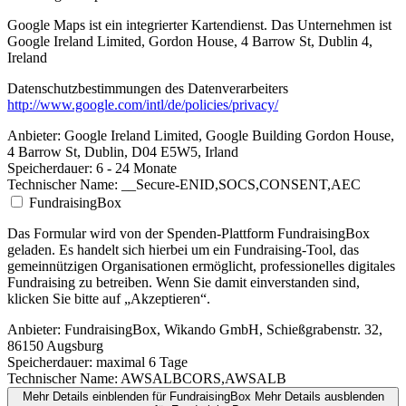
Google Maps ist ein integrierter Kartendienst. Das Unternehmen ist
Google Ireland Limited, Gordon House, 4 Barrow St, Dublin 4,
Ireland
Datenschutzbestimmungen des Datenverarbeiters
http://www.google.com/intl/de/policies/privacy/
Anbieter:
Google Ireland Limited, Google Building Gordon House,
4 Barrow St, Dublin, D04 E5W5, Irland
Speicherdauer:
6 - 24 Monate
Technischer Name:
__Secure-ENID,SOCS,CONSENT,AEC
FundraisingBox
Das Formular wird von der Spenden-Plattform FundraisingBox
geladen. Es handelt sich hierbei um ein Fundraising-Tool, das
gemeinnützigen Organisationen ermöglicht, professionelles digitales
Fundraising zu betreiben. Wenn Sie damit einverstanden sind,
klicken Sie bitte auf „Akzeptieren“.
Anbieter:
FundraisingBox, Wikando GmbH, Schießgrabenstr. 32,
86150 Augsburg
Speicherdauer:
maximal 6 Tage
Technischer Name:
AWSALBCORS,AWSALB
Mehr Details einblenden
für FundraisingBox
Mehr Details ausblenden