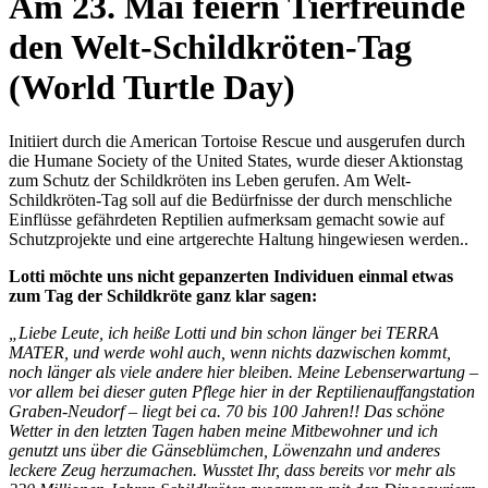
Am 23. Mai feiern Tierfreunde
den Welt-Schildkröten-Tag
(World Turtle Day)
Initiiert durch die American Tortoise Rescue und ausgerufen durch
die Humane Society of the United States, wurde dieser Aktionstag
zum Schutz der Schildkröten ins Leben gerufen. Am Welt-
Schildkröten-Tag soll auf die Bedürfnisse der durch menschliche
Einflüsse gefährdeten Reptilien aufmerksam gemacht sowie auf
Schutzprojekte und eine artgerechte Haltung hingewiesen werden..
Lotti möchte uns nicht gepanzerten Individuen einmal etwas
zum Tag der Schildkröte ganz klar sagen:
„Liebe Leute, ich heiße Lotti und bin schon länger bei TERRA
MATER, und werde wohl auch, wenn nichts dazwischen kommt,
noch länger als viele andere hier bleiben. Meine Lebenserwartung –
vor allem bei dieser guten Pflege hier in der Reptilienauffangstation
Graben-Neudorf – liegt bei ca. 70 bis 100 Jahren!! Das schöne
Wetter in den letzten Tagen haben meine Mitbewohner und ich
genutzt uns über die Gänseblümchen, Löwenzahn und anderes
leckere Zeug herzumachen. Wusstet Ihr, dass bereits vor mehr als