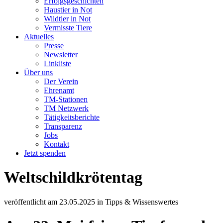
Erfolgsgeschichten
Haustier in Not
Wildtier in Not
Vermisste Tiere
Aktuelles
Presse
Newsletter
Linkliste
Über uns
Der Verein
Ehrenamt
TM-Stationen
TM Netzwerk
Tätigkeitsberichte
Transparenz
Jobs
Kontakt
Jetzt spenden
Weltschildkrötentag
veröffentlicht am
23.05.2025
in
Tipps & Wissenswertes