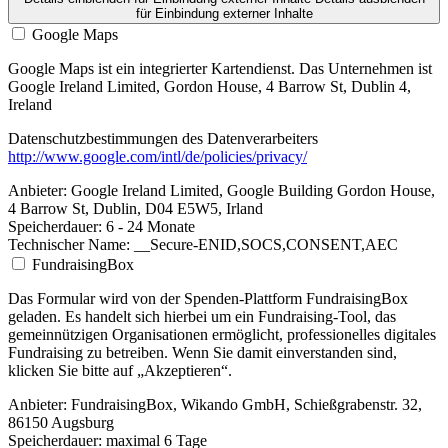
für Einbindung externer Inhalte
Google Maps
Google Maps ist ein integrierter Kartendienst. Das Unternehmen ist
Google Ireland Limited, Gordon House, 4 Barrow St, Dublin 4,
Ireland
Datenschutzbestimmungen des Datenverarbeiters
http://www.google.com/intl/de/policies/privacy/
Anbieter:
Google Ireland Limited, Google Building Gordon House,
4 Barrow St, Dublin, D04 E5W5, Irland
Speicherdauer:
6 - 24 Monate
Technischer Name:
__Secure-ENID,SOCS,CONSENT,AEC
FundraisingBox
Das Formular wird von der Spenden-Plattform FundraisingBox
geladen. Es handelt sich hierbei um ein Fundraising-Tool, das
gemeinnützigen Organisationen ermöglicht, professionelles digitales
Fundraising zu betreiben. Wenn Sie damit einverstanden sind,
klicken Sie bitte auf „Akzeptieren“.
Anbieter:
FundraisingBox, Wikando GmbH, Schießgrabenstr. 32,
86150 Augsburg
Speicherdauer:
maximal 6 Tage