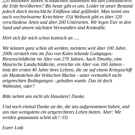
220 Millionen Jahren Schildkröten zusammen mit den Dinosauriern
die Erde bevölkerten? Bis heute gibt es uns. Leider ist unser Bestand
jedoch durch menschliche Einflüsse akut gefährdet. Man nennt uns
auch wechselwarme Kriechtiere :O)) Weltweit gibt es über 320
verschiedene Arten und über 200 Unterarten. Wir legen Eier in den
Sand und unsere nächsten Verwandten sind Krokodile.
Hört sich für mich schon komisch an ….
Wir können ganz schön alt werden, meistens weit über 100 Jahre.
2006 verstarb eine im Zoo von Kairo lebende Galapagos-
Riesenschildkröte im Alter von 270 Jahren. Auch Timothy, eine
Maurische Landschildkröte, erreichte ein Alter von 160 Jahren -
trotz der ersten 40 Jahre ihres Lebens, die sie auf einem Kriegsschiff
als Maskottchen der britischen Marine - unter vermutlich nicht
artgerechten Bedingungen - gehalten wurde. Das ist doch
Wahnsinn, oder?
Bitte nehmt uns nicht als Haustiere! Danke.
Und noch einmal Danke an die, die uns aufgenommen haben, und
uns nun wenigstens ein artgerechteres Leben bieten. Aber: Wir
werden gaaaaaanz schön alt ! :O)
Eurer Lotti