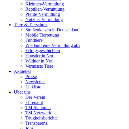
Kleintier-Vermittlung
Reptilien-Vermittlung
Pferde-Vermittlung
Nutztier-Vermittlung
Tiere & Tierschutz
Straßenkatzen in Deutschland
Mobile Tierrettung
Fundtiere
Wie läuft eine Vermittlung ab?
Erfolgsgeschichten
Haustier in Not
Wildtier in Not
Vermisste Tiere
Aktuelles
Presse
Newsletter
Linkliste
Über uns
Der Verein
Ehrenamt
TM-Stationen
TM Netzwerk
Tätigkeitsberichte
Transparenz
Jobs