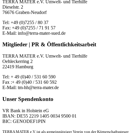
TERRA MATER e.V. Umwelt- und Tierhilfe
Dieselstr. 2
76676 Graben-Neudorf
Tel: +49 (0)7255 / 80 37
Fax: +49 (0)7255 / 71 91 57
E-Mail: info@terra-mater-sued.de
Mitglieder | PR & Öffentlichkeitsarbeit
TERRA MATER e.V. Umwelt- und Tierhilfe
Oehleckerring 2
22419 Hamburg
Tel: + 49 (0)40 / 531 60 590
Fax :+ 49 (0)40 / 531 60 592
E-Mail: tm-hh@terra-mater.de
Unser Spendenkonto
VR Bank in Holstein eG
IBAN: DE55 2219 1405 0034 9500 01
BIC: GENODEF1PIN
TERRA MATER e.V. ist als gemeinnütziger Verein von der Körperschaftssteuer