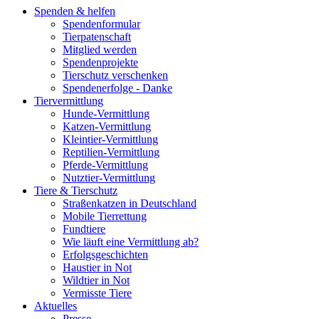
Spenden & helfen
Spendenformular
Tierpatenschaft
Mitglied werden
Spendenprojekte
Tierschutz verschenken
Spendenerfolge - Danke
Tiervermittlung
Hunde-Vermittlung
Katzen-Vermittlung
Kleintier-Vermittlung
Reptilien-Vermittlung
Pferde-Vermittlung
Nutztier-Vermittlung
Tiere & Tierschutz
Straßenkatzen in Deutschland
Mobile Tierrettung
Fundtiere
Wie läuft eine Vermittlung ab?
Erfolgsgeschichten
Haustier in Not
Wildtier in Not
Vermisste Tiere
Aktuelles
Presse