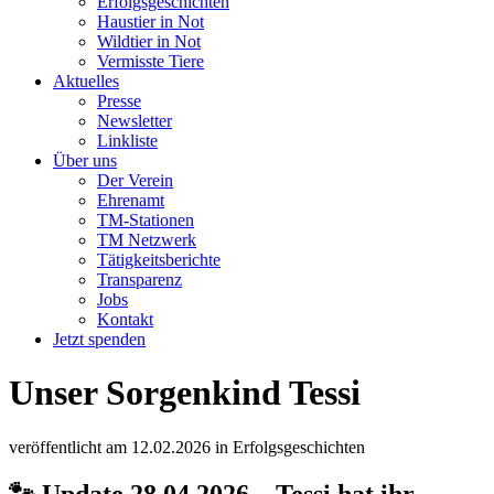
Erfolgsgeschichten
Haustier in Not
Wildtier in Not
Vermisste Tiere
Aktuelles
Presse
Newsletter
Linkliste
Über uns
Der Verein
Ehrenamt
TM-Stationen
TM Netzwerk
Tätigkeitsberichte
Transparenz
Jobs
Kontakt
Jetzt spenden
Unser Sorgenkind Tessi
veröffentlicht am
12.02.2026
in
Erfolgsgeschichten
🐾 Update 28.04.2026 – Tessi hat ihr