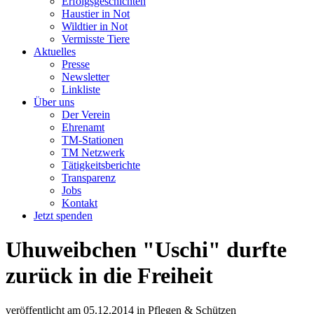
Erfolgsgeschichten
Haustier in Not
Wildtier in Not
Vermisste Tiere
Aktuelles
Presse
Newsletter
Linkliste
Über uns
Der Verein
Ehrenamt
TM-Stationen
TM Netzwerk
Tätigkeitsberichte
Transparenz
Jobs
Kontakt
Jetzt spenden
Uhuweibchen "Uschi" durfte
zurück in die Freiheit
veröffentlicht am
05.12.2014
in
Pflegen & Schützen