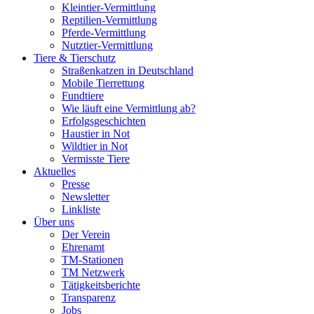
Kleintier-Vermittlung
Reptilien-Vermittlung
Pferde-Vermittlung
Nutztier-Vermittlung
Tiere & Tierschutz
Straßenkatzen in Deutschland
Mobile Tierrettung
Fundtiere
Wie läuft eine Vermittlung ab?
Erfolgsgeschichten
Haustier in Not
Wildtier in Not
Vermisste Tiere
Aktuelles
Presse
Newsletter
Linkliste
Über uns
Der Verein
Ehrenamt
TM-Stationen
TM Netzwerk
Tätigkeitsberichte
Transparenz
Jobs