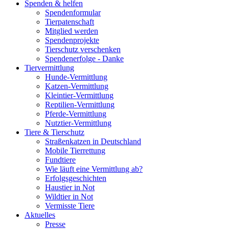
Spenden & helfen
Spendenformular
Tierpatenschaft
Mitglied werden
Spendenprojekte
Tierschutz verschenken
Spendenerfolge - Danke
Tiervermittlung
Hunde-Vermittlung
Katzen-Vermittlung
Kleintier-Vermittlung
Reptilien-Vermittlung
Pferde-Vermittlung
Nutztier-Vermittlung
Tiere & Tierschutz
Straßenkatzen in Deutschland
Mobile Tierrettung
Fundtiere
Wie läuft eine Vermittlung ab?
Erfolgsgeschichten
Haustier in Not
Wildtier in Not
Vermisste Tiere
Aktuelles
Presse