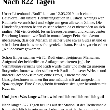
Nach 822 Tagen
Unser Listenhund „Rudi“ kam am 12.03.2019 nach einem
Beißvorfall auf unsere Tierauffangstation in Lustadt. Anfangs war
Rudi sehr verunsichert und zeigte uns gern alle seine Zähne. Die
Hundepflegerinnen hatten es sehr schwer, da er niemanden an sich
ranließ. Mit viel Geduld, festen Bezugspersonen und konsequenter
Erziehung konnten wir Rudi in monatelanger Feinarbeit davon
überzeugen, dass der Mensch an seiner Seite etwas Gutes ist und er
sein Leben durchaus stressfrei genießen kann. Er ist sogar ein echter
„Knuddelbär“ geworden.
Schon länger suchten wir für Rudi einen geeigneten Menschen.
Aufgrund der behördlichen Auflagen scheiterten jegliche
Vermittlungsversuche und Rudi wurde mehr und mehr zu unserem
Sorgentier. Immer wieder stellten wir Rudi auf unserer Website und
unserer Facebookseite vor, ohne Erfolg. Ehrenamtliche
Gassigeher:innen nahmen ihn unermüdlich mit auf ausgedehnte
Spaziergänge. Eine Gassigeherin freundete sich ganz besonders mit
Rudi an.
Und jetzt: Was lange währt, wird endlich endlich endlich gut!
Nach langen 822 Tagen bei uns auf der Station ist der Tierheimheld
Rudi tatsächlich in sein neues Leben gestartet. Er hat dort tolle