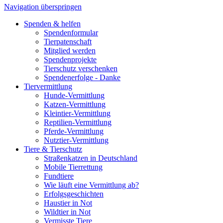
Navigation überspringen
Spenden & helfen
Spendenformular
Tierpatenschaft
Mitglied werden
Spendenprojekte
Tierschutz verschenken
Spendenerfolge - Danke
Tiervermittlung
Hunde-Vermittlung
Katzen-Vermittlung
Kleintier-Vermittlung
Reptilien-Vermittlung
Pferde-Vermittlung
Nutztier-Vermittlung
Tiere & Tierschutz
Straßenkatzen in Deutschland
Mobile Tierrettung
Fundtiere
Wie läuft eine Vermittlung ab?
Erfolgsgeschichten
Haustier in Not
Wildtier in Not
Vermisste Tiere