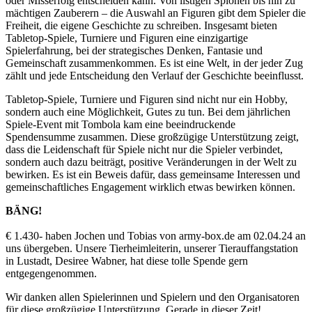
oder Misserfolg entscheiden kann. Von listigen Spionen bis hin zu
mächtigen Zauberern – die Auswahl an Figuren gibt dem Spieler die
Freiheit, die eigene Geschichte zu schreiben. Insgesamt bieten
Tabletop-Spiele, Turniere und Figuren eine einzigartige
Spielerfahrung, bei der strategisches Denken, Fantasie und
Gemeinschaft zusammenkommen. Es ist eine Welt, in der jeder Zug
zählt und jede Entscheidung den Verlauf der Geschichte beeinflusst.
Tabletop-Spiele, Turniere und Figuren sind nicht nur ein Hobby,
sondern auch eine Möglichkeit, Gutes zu tun. Bei dem jährlichen
Spiele-Event mit Tombola kam eine beeindruckende
Spendensumme zusammen. Diese großzügige Unterstützung zeigt,
dass die Leidenschaft für Spiele nicht nur die Spieler verbindet,
sondern auch dazu beiträgt, positive Veränderungen in der Welt zu
bewirken. Es ist ein Beweis dafür, dass gemeinsame Interessen und
gemeinschaftliches Engagement wirklich etwas bewirken können.
BÄNG!
€ 1.430- haben Jochen und Tobias von army-box.de am 02.04.24 an
uns übergeben. Unsere Tierheimleiterin, unserer Tierauffangstation
in Lustadt, Desiree Wabner, hat diese tolle Spende gern
entgegengenommen.
Wir danken allen Spielerinnen und Spielern und den Organisatoren
für diese großzügige Unterstützung. Gerade in dieser Zeit!