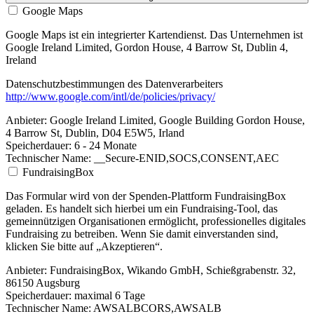
Google Maps
Google Maps ist ein integrierter Kartendienst. Das Unternehmen ist
Google Ireland Limited, Gordon House, 4 Barrow St, Dublin 4,
Ireland
Datenschutzbestimmungen des Datenverarbeiters
http://www.google.com/intl/de/policies/privacy/
Anbieter:
Google Ireland Limited, Google Building Gordon House,
4 Barrow St, Dublin, D04 E5W5, Irland
Speicherdauer:
6 - 24 Monate
Technischer Name:
__Secure-ENID,SOCS,CONSENT,AEC
FundraisingBox
Das Formular wird von der Spenden-Plattform FundraisingBox
geladen. Es handelt sich hierbei um ein Fundraising-Tool, das
gemeinnützigen Organisationen ermöglicht, professionelles digitales
Fundraising zu betreiben. Wenn Sie damit einverstanden sind,
klicken Sie bitte auf „Akzeptieren“.
Anbieter:
FundraisingBox, Wikando GmbH, Schießgrabenstr. 32,
86150 Augsburg
Speicherdauer:
maximal 6 Tage
Technischer Name:
AWSALBCORS,AWSALB