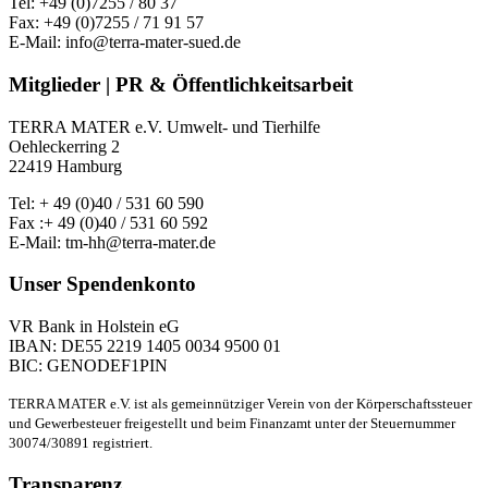
Tel: +49 (0)7255 / 80 37
Fax: +49 (0)7255 / 71 91 57
E-Mail: info@terra-mater-sued.de
Mitglieder | PR & Öffentlichkeitsarbeit
TERRA MATER e.V. Umwelt- und Tierhilfe
Oehleckerring 2
22419 Hamburg
Tel: + 49 (0)40 / 531 60 590
Fax :+ 49 (0)40 / 531 60 592
E-Mail: tm-hh@terra-mater.de
Unser Spendenkonto
VR Bank in Holstein eG
IBAN: DE55 2219 1405 0034 9500 01
BIC: GENODEF1PIN
TERRA MATER e.V. ist als gemeinnütziger Verein von der Körperschaftssteuer
und Gewerbesteuer freigestellt und beim Finanzamt unter der Steuernummer
30074/30891 registriert.
Transparenz