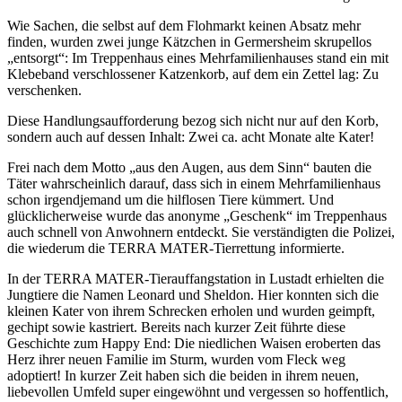
Wie Sachen, die selbst auf dem Flohmarkt keinen Absatz mehr
finden, wurden zwei junge Kätzchen in Germersheim skrupellos
„entsorgt“:
Im Treppenhaus eines Mehrfamilienhauses stand ein mit
Klebeband verschlossener Katzenkorb, auf dem ein Zettel lag: Zu
verschenken.
Diese Handlungsaufforderung bezog sich nicht nur auf den Korb,
sondern auch auf dessen Inhalt: Zwei ca. acht Monate alte Kater!
Frei nach dem Motto „aus den Augen, aus dem Sinn“ bauten die
Täter wahrscheinlich darauf, dass sich in einem Mehrfamilienhaus
schon irgendjemand um die hilflosen Tiere kümmert. Und
glücklicherweise wurde das anonyme „Geschenk“ im Treppenhaus
auch schnell von Anwohnern entdeckt. Sie verständigten die Polizei,
die wiederum die TERRA MATER-Tierrettung informierte.
In der TERRA MATER-Tierauffangstation in Lustadt erhielten die
Jungtiere die Namen Leonard und Sheldon. Hier konnten sich die
kleinen Kater von ihrem Schrecken erholen und wurden geimpft,
gechipt sowie kastriert. Bereits nach kurzer Zeit führte diese
Geschichte zum Happy End: Die niedlichen Waisen eroberten das
Herz ihrer neuen Familie im Sturm, wurden vom Fleck weg
adoptiert! In kurzer Zeit haben sich die beiden in ihrem neuen,
liebevollen Umfeld super eingewöhnt und vergessen so hoffentlich,