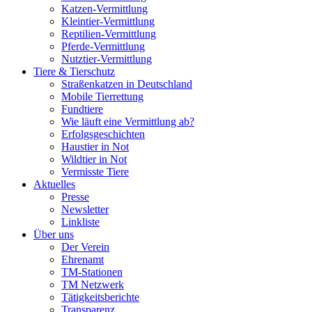
Katzen-Vermittlung
Kleintier-Vermittlung
Reptilien-Vermittlung
Pferde-Vermittlung
Nutztier-Vermittlung
Tiere & Tierschutz
Straßenkatzen in Deutschland
Mobile Tierrettung
Fundtiere
Wie läuft eine Vermittlung ab?
Erfolgsgeschichten
Haustier in Not
Wildtier in Not
Vermisste Tiere
Aktuelles
Presse
Newsletter
Linkliste
Über uns
Der Verein
Ehrenamt
TM-Stationen
TM Netzwerk
Tätigkeitsberichte
Transparenz