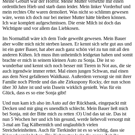
Meine Geburt war der Horror. Meine Mutter versetzte mir einen
ordentlichen Hieb und starb dann leider. Mein linker Vorderhuf und
mein rechtes Ohr waren demoliert. Was nicht so schlimm gewesen
wäre, wenn ich doch nur bei meiner Mutter hätte bleiben können.
Ich war komplett aufgeschmissen. Die erste Milch ist doch das
Wichtigste und vor allem das Liebkosen.
Im Normalfall wäre ich dem Tode geweiht gewesen. Mein Bauer
aber wollte mich nicht sterben lassen. Er kennt sich sehr gut aus und
ist ein guter Bauer, hat aber auch ganz schön viel zu tun mit all den
anderen Kühen. Ich muss ihm unheimlich leidgetan haben und somit
brachte er mich in seinem kleinen Auto zu Sonja. Die ist so
wunderbar und kennt sich noch besser mit Tieren in Not aus, die sie
auch irgendwie immer rettet. Mal einen jungen Schwan, mal einen
aus dem Nest gefallenen Waldkauz. Außerdem versorgt sie mit ihrer
Familie noch Pferde und das alte Zirkuspony Rocky, der nun schon
über 30 Jahre ist und sein Dasein wirklich genießt. Was für ein
Glück, dass es so eine Sonja gibt!
Und nun kam ich also im Auto auf der Rückbank, eingepackt mit
Decken und mir ging es unendlich schlecht. Mein Bauer ließ mich
bei Sonja, mit der Bitte mich zu retten :O) Und das tat sie. Das ist
nun 5 Wochen her und ich bin gesund, werde liebevoll versorgt mit
3-mal am Tag Kälbermilch und unglaublich vielen
Streicheleinheiten. Auch für Tierkinder ist es so wichtig, dass sie