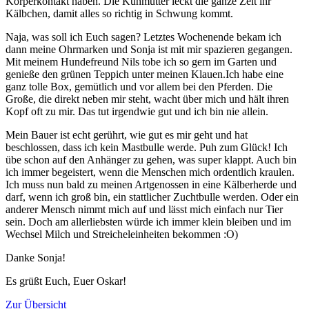
Körperkontakt haben. Die Kuhmutter leckt die ganze Zeit ihr
Kälbchen, damit alles so richtig in Schwung kommt.
Naja, was soll ich Euch sagen? Letztes Wochenende bekam ich
dann meine Ohrmarken und Sonja ist mit mir spazieren gegangen.
Mit meinem Hundefreund Nils tobe ich so gern im Garten und
genieße den grünen Teppich unter meinen Klauen.Ich habe eine
ganz tolle Box, gemütlich und vor allem bei den Pferden. Die
Große, die direkt neben mir steht, wacht über mich und hält ihren
Kopf oft zu mir. Das tut irgendwie gut und ich bin nie allein.
Mein Bauer ist echt gerührt, wie gut es mir geht und hat
beschlossen, dass ich kein Mastbulle werde. Puh zum Glück! Ich
übe schon auf den Anhänger zu gehen, was super klappt. Auch bin
ich immer begeistert, wenn die Menschen mich ordentlich kraulen.
Ich muss nun bald zu meinen Artgenossen in eine Kälberherde und
darf, wenn ich groß bin, ein stattlicher Zuchtbulle werden. Oder ein
anderer Mensch nimmt mich auf und lässt mich einfach nur Tier
sein. Doch am allerliebsten würde ich immer klein bleiben und im
Wechsel Milch und Streicheleinheiten bekommen :O)
Danke Sonja!
Es grüßt Euch, Euer Oskar!
Zur Übersicht