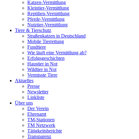
Katzen-Vermittlung
Kleintier-Vermittlung
Reptilien-Vermittlung
Pferde-Vermittlung
Nutztier-Vermittlung
Tiere & Tierschutz
Straßenkatzen in Deutschland
Mobile Tierrettung
Fundtiere
Wie läuft eine Vermittlung ab?
Erfolgsgeschichten
Haustier in Not
Wildtier in Not
Vermisste Tiere
Aktuelles
Presse
Newsletter
Linkliste
Über uns
Der Verein
Ehrenamt
TM-Stationen
TM Netzwerk
Tätigkeitsberichte
Transparenz