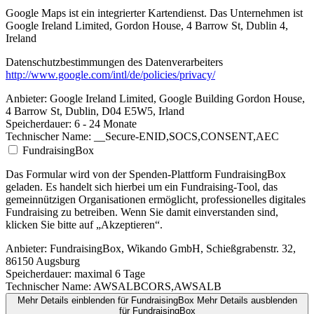
Google Maps ist ein integrierter Kartendienst. Das Unternehmen ist
Google Ireland Limited, Gordon House, 4 Barrow St, Dublin 4,
Ireland
Datenschutzbestimmungen des Datenverarbeiters
http://www.google.com/intl/de/policies/privacy/
Anbieter:
Google Ireland Limited, Google Building Gordon House,
4 Barrow St, Dublin, D04 E5W5, Irland
Speicherdauer:
6 - 24 Monate
Technischer Name:
__Secure-ENID,SOCS,CONSENT,AEC
FundraisingBox
Das Formular wird von der Spenden-Plattform FundraisingBox
geladen. Es handelt sich hierbei um ein Fundraising-Tool, das
gemeinnützigen Organisationen ermöglicht, professionelles digitales
Fundraising zu betreiben. Wenn Sie damit einverstanden sind,
klicken Sie bitte auf „Akzeptieren“.
Anbieter:
FundraisingBox, Wikando GmbH, Schießgrabenstr. 32,
86150 Augsburg
Speicherdauer:
maximal 6 Tage
Technischer Name:
AWSALBCORS,AWSALB
Mehr Details einblenden
für FundraisingBox
Mehr Details ausblenden
für FundraisingBox