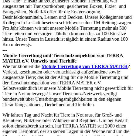
Das "alte" Einsatzfahrzeug unserer Mobilen Tierrettung war
ausgestattet mit Transportkörben, gesicherten Boxen, Fixier- und
Fanggeräten, Notfall-Koffer für die Erstversorgung,
Desinfektionsmitteln, Leinen und Decken. Unsere Kolleginnen und
Kollegen in Lustadt besetzen schichtweise den TM Rettungswagen.
Pro Jahr können wir mit unserer Mobile Tierrettung mehr als 500
Tiere retten und versorgen. Jährlich kommen bis zu 100 Einsätze
hinzu. Unser Team in Lustadt ist täglich in einem Radius von 100
Km unterwegs.
---
Mobile Tierrettung und Tierschutzinspektion von TERRA
MATER e.V. Umwelt- und Tierhilfe
Wie funktioniert die
Mobile Tierrettung von TERRA MATER
?
Verletzt, geschunden oder vernachlässigt aufgefundene sowie
ausgesetzte Tiere; das ist der Alltag für die Mobile Tierrettung und
der Tierschutzinspektion von TERRA MATER e.V.
Selbstverständlich ist unsere Mobile Tierrettung nicht gewerblich für
Tiere in Not unterwegs! Unser Tierschutz-Netzwerk verfügt
bundesweit über Unterbringungsmöglichkeiten in den eigenen
Tierauffangstationen, Tierheimen und Tierhöfen.
Wir fahren Tag und Nacht für Tiere in Not raus, für Groß- und
Kleintiere, Nutztiere oder Wildtiere und Reptilien. Um bei Bedarf
sofort einsatzbereit zu sein, hat TERRA MATER seit 2000 einen
eigenen Tiernotruf, der an sieben Tagen in der Woche rund um die