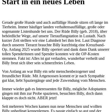
Start in ein neues Leben
Gerade große Hunde und auch auffällige Hunde sitzen oft lange im
Tierheim. Immer häufiger landen verhaltensauffällige, große oder
sogenannte Listenhunde bei uns. Der Rüde Billy (geb. 2018), über
behördliche Wege, auf unsere Tierauffangstation in Lustadt. Nach
kurzer Zeit stellten wir eine Lahmheit bei ihm fest. Laut Diagnose
durch unseren Tierarzt brauchte Billy kurzfristig eine Kreuzband-
Op. Anfang 2025 wurde Billy operiert und dank dann Dank unserer
tollen Spenderinnen und Spender konnten wir die OP-Kosten
stemmen. Fakt ist: Alles ist gut verlaufen, wunderbar verheilt und
Billy freut sich über sein schmerzfreies Leben.
Von Anfang an war Billy ein sehr menschenbezogener und
freundlicher Rüde. Mit Artgenossen kommt er je nach Sympathie
gut klar, liebt Spaziergänge und jede Zuwendung vom Menschen.
Immer wieder gab es Interessenten für Billy, mögliche Adoptanten
gingen mit ihm zur Probe spazieren, besuchten Billy, doch dann
klappte es doch nicht. ABER jetzt!
Seit mehreren Wochen kamen nun neue Menschen und wollten
Billy unbedingt kennenlernen. Es passte einfach so gut und der