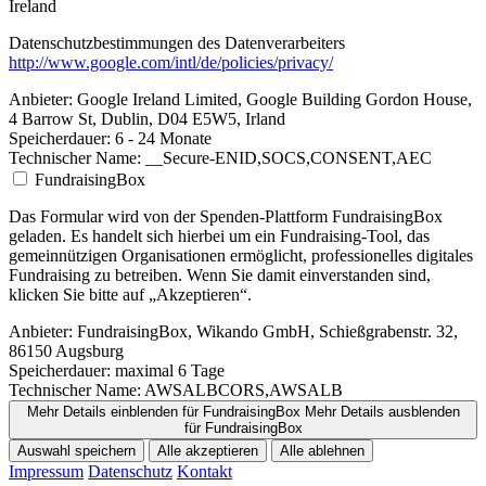
Ireland
Datenschutzbestimmungen des Datenverarbeiters
http://www.google.com/intl/de/policies/privacy/
Anbieter:
Google Ireland Limited, Google Building Gordon House,
4 Barrow St, Dublin, D04 E5W5, Irland
Speicherdauer:
6 - 24 Monate
Technischer Name:
__Secure-ENID,SOCS,CONSENT,AEC
FundraisingBox
Das Formular wird von der Spenden-Plattform FundraisingBox
geladen. Es handelt sich hierbei um ein Fundraising-Tool, das
gemeinnützigen Organisationen ermöglicht, professionelles digitales
Fundraising zu betreiben. Wenn Sie damit einverstanden sind,
klicken Sie bitte auf „Akzeptieren“.
Anbieter:
FundraisingBox, Wikando GmbH, Schießgrabenstr. 32,
86150 Augsburg
Speicherdauer:
maximal 6 Tage
Technischer Name:
AWSALBCORS,AWSALB
Mehr Details einblenden
für FundraisingBox
Mehr Details ausblenden
für FundraisingBox
Auswahl speichern
Alle akzeptieren
Alle ablehnen
Impressum
Datenschutz
Kontakt