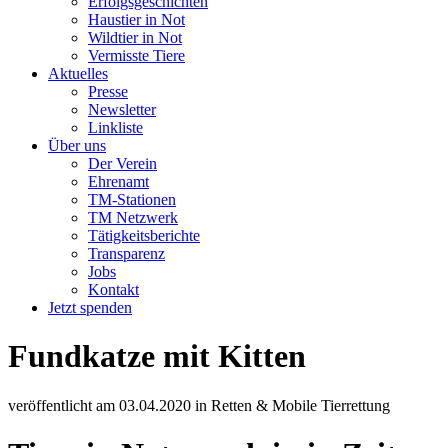
Erfolgsgeschichten
Haustier in Not
Wildtier in Not
Vermisste Tiere
Aktuelles
Presse
Newsletter
Linkliste
Über uns
Der Verein
Ehrenamt
TM-Stationen
TM Netzwerk
Tätigkeitsberichte
Transparenz
Jobs
Kontakt
Jetzt spenden
Fundkatze mit Kitten
veröffentlicht am
03.04.2020
in
Retten & Mobile Tierrettung