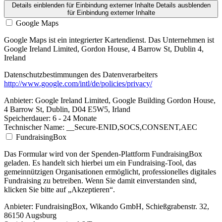
Details einblenden
für Einbindung externer Inhalte
Details ausblenden
für Einbindung externer Inhalte
Google Maps
Google Maps ist ein integrierter Kartendienst. Das Unternehmen ist
Google Ireland Limited, Gordon House, 4 Barrow St, Dublin 4,
Ireland
Datenschutzbestimmungen des Datenverarbeiters
http://www.google.com/intl/de/policies/privacy/
Anbieter:
Google Ireland Limited, Google Building Gordon House,
4 Barrow St, Dublin, D04 E5W5, Irland
Speicherdauer:
6 - 24 Monate
Technischer Name:
__Secure-ENID,SOCS,CONSENT,AEC
FundraisingBox
Das Formular wird von der Spenden-Plattform FundraisingBox
geladen. Es handelt sich hierbei um ein Fundraising-Tool, das
gemeinnützigen Organisationen ermöglicht, professionelles digitales
Fundraising zu betreiben. Wenn Sie damit einverstanden sind,
klicken Sie bitte auf „Akzeptieren“.
Anbieter:
FundraisingBox, Wikando GmbH, Schießgrabenstr. 32,
86150 Augsburg