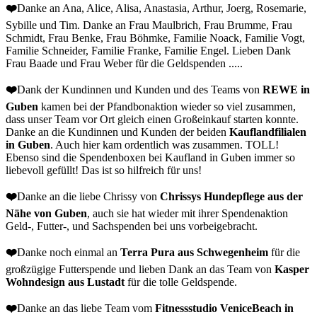
❤️
Danke an Ana, Alice, Alisa, Anastasia, Arthur, Joerg, Rosemarie,
Sybille und Tim. Danke an Frau Maulbrich, Frau Brumme, Frau
Schmidt, Frau Benke, Frau Böhmke, Familie Noack, Familie Vogt,
Familie Schneider, Familie Franke, Familie Engel. Lieben Dank
Frau Baade und Frau Weber für die Geldspenden .....
❤️
Dank der Kundinnen und Kunden und des Teams von
REWE in
Guben
kamen bei der Pfandbonaktion wieder so viel zusammen,
dass unser Team vor Ort gleich einen Großeinkauf starten konnte.
Danke an die Kundinnen und Kunden der beiden
Kauflandfilialen
in Guben
. Auch hier kam ordentlich was zusammen. TOLL!
Ebenso sind die Spendenboxen bei Kaufland in Guben immer so
liebevoll gefüllt! Das ist so hilfreich für uns!
❤️
Danke an die liebe Chrissy von
Chrissys Hundepflege aus der
Nähe von Guben
, auch sie hat wieder mit ihrer Spendenaktion
Geld-, Futter-, und Sachspenden bei uns vorbeigebracht.
❤️
Danke noch einmal an
Terra Pura aus Schwegenheim
für die
großzügige Futterspende und lieben Dank an das Team von
Kasper
Wohndesign aus Lustadt
für die tolle Geldspende.
❤️
Danke an das liebe Team vom
Fitnessstudio VeniceBeach in