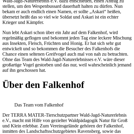
Wald-Jagd-Naturerlebnis e.V. dazu entschieden, einen Antrag zu
stellen, um den Wespenbussard dauerhaft halten zu dürfen. Nun
bekam er auch endlich einen Namen, er sollte „Askari“ heißen,
übersetzt heißt das so viel wie Soldat und Askari ist ein echter
Krieger und Kämpfer.
Nun lebt Askari schon über ein Jahr auf dem Falkenhof, wird
regelmäßig geflogen und bekommt jeden Tag eine leckere Mischung
aus Insekten, Fleisch, Früchten und Honig. Er hat sich sehr gut
entwickelt und so bekommen die Besucher des Falkenhofs die
Chance einen seltenen Greifvogel auch mal von nah zu betrachten.
Ohne das Team des Wald-Jagd-Naturerlebnisses e.V. wäre dieser
großartige Vogel gestorben und das nur, weil wahrscheinlich jemand
auf ihn geschossen hat.
Über den Falkenhof
Das Team vom Falkenhof
Der TERRA MATER-Tierschutzpartner Wald-Jagd-Naturerlebnis
e.V., macht mit Hilfe von gezielter Waldpädagogik Natur für Groß
und Klein erlebbar. Zum Vereinsgelände gehören der Falkenhof,
inmitten des Landschaftsschutzgebietes Ravensberg, sowie das