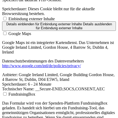
Speicherdauer:
Dieses Cookie bleibt nur für die aktuelle
Browsersitzung bestehen.
Einbindung externer Inhalte
Details einblenden
für Einbindung externer Inhalte
Details ausblenden
für Einbindung externer Inhalte
Google Maps
Google Maps ist ein integrierter Kartendienst. Das Unternehmen ist
Google Ireland Limited, Gordon House, 4 Barrow St, Dublin 4,
Ireland
Datenschutzbestimmungen des Datenverarbeiters
http://www.google.com/intl/de/policies/privacy/
Anbieter:
Google Ireland Limited, Google Building Gordon House,
4 Barrow St, Dublin, D04 E5W5, Irland
Speicherdauer:
6 - 24 Monate
Technischer Name:
__Secure-ENID,SOCS,CONSENT,AEC
FundraisingBox
Das Formular wird von der Spenden-Plattform FundraisingBox
geladen. Es handelt sich hierbei um ein Fundraising-Tool, das
gemeinnützigen Organisationen ermöglicht, professionelles digitales
Fundraising zu betreiben. Wenn Sie damit einverstanden sind,