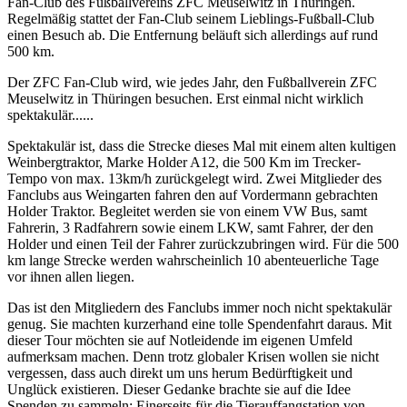
Fan-Club des Fußballvereins ZFC Meuselwitz in Thüringen.
Regelmäßig stattet der Fan-Club seinem Lieblings-Fußball-Club
einen Besuch ab. Die Entfernung beläuft sich allerdings auf rund
500 km.
Der ZFC Fan-Club wird, wie jedes Jahr, den Fußballverein ZFC
Meuselwitz in Thüringen besuchen. Erst einmal nicht wirklich
spektakulär......
Spektakulär ist, dass die Strecke dieses Mal mit einem alten kultigen
Weinbergtraktor, Marke Holder A12, die 500 Km im Trecker-
Tempo von max. 13km/h zurückgelegt wird. Zwei Mitglieder des
Fanclubs aus Weingarten fahren den auf Vordermann gebrachten
Holder Traktor. Begleitet werden sie von einem VW Bus, samt
Fahrerin, 3 Radfahrern sowie einem LKW, samt Fahrer, der den
Holder und einen Teil der Fahrer zurückzubringen wird. Für die 500
km lange Strecke werden wahrscheinlich 10 abenteuerliche Tage
vor ihnen allen liegen.
Das ist den Mitgliedern des Fanclubs immer noch nicht spektakulär
genug. Sie machten kurzerhand eine tolle Spendenfahrt daraus. Mit
dieser Tour möchten sie auf Notleidende im eigenen Umfeld
aufmerksam machen. Denn trotz globaler Krisen wollen sie nicht
vergessen, dass auch direkt um uns herum Bedürftigkeit und
Unglück existieren. Dieser Gedanke brachte sie auf die Idee
Spenden zu sammeln: Einerseits für die Tierauffangstation von