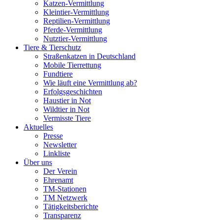
Katzen-Vermittlung
Kleintier-Vermittlung
Reptilien-Vermittlung
Pferde-Vermittlung
Nutztier-Vermittlung
Tiere & Tierschutz
Straßenkatzen in Deutschland
Mobile Tierrettung
Fundtiere
Wie läuft eine Vermittlung ab?
Erfolgsgeschichten
Haustier in Not
Wildtier in Not
Vermisste Tiere
Aktuelles
Presse
Newsletter
Linkliste
Über uns
Der Verein
Ehrenamt
TM-Stationen
TM Netzwerk
Tätigkeitsberichte
Transparenz