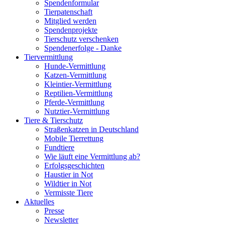
Spendenformular
Tierpatenschaft
Mitglied werden
Spendenprojekte
Tierschutz verschenken
Spendenerfolge - Danke
Tiervermittlung
Hunde-Vermittlung
Katzen-Vermittlung
Kleintier-Vermittlung
Reptilien-Vermittlung
Pferde-Vermittlung
Nutztier-Vermittlung
Tiere & Tierschutz
Straßenkatzen in Deutschland
Mobile Tierrettung
Fundtiere
Wie läuft eine Vermittlung ab?
Erfolgsgeschichten
Haustier in Not
Wildtier in Not
Vermisste Tiere
Aktuelles
Presse
Newsletter