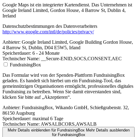
Google Maps ist ein integrierter Kartendienst. Das Unternehmen ist
Google Ireland Limited, Gordon House, 4 Barrow St, Dublin 4,
Ireland
Datenschutzbestimmungen des Datenverarbeiters
http://www.google.com/intl/de/policies/privacy/
Anbieter:
Google Ireland Limited, Google Building Gordon House,
4 Barrow St, Dublin, D04 E5W5, Irland
Speicherdauer:
6 - 24 Monate
Technischer Name:
__Secure-ENID,SOCS,CONSENT,AEC
FundraisingBox
Das Formular wird von der Spenden-Plattform FundraisingBox
geladen. Es handelt sich hierbei um ein Fundraising-Tool, das
gemeinnützigen Organisationen ermöglicht, professionelles digitales
Fundraising zu betreiben. Wenn Sie damit einverstanden sind,
klicken Sie bitte auf „Akzeptieren“.
Anbieter:
FundraisingBox, Wikando GmbH, Schießgrabenstr. 32,
86150 Augsburg
Speicherdauer:
maximal 6 Tage
Technischer Name:
AWSALBCORS,AWSALB
Mehr Details einblenden
für FundraisingBox
Mehr Details ausblenden
für FundraisingBox