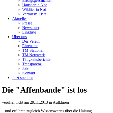
Erfolgsgeschichten
Haustier in Not
Wildtier in Not
Vermisste Tiere
Aktuelles
Presse
Newsletter
Linkliste
Über uns
Der Verein
Ehrenamt
TM-Stationen
TM Netzwerk
Tätigkeitsberichte
Transparenz
Jobs
Kontakt
Jetzt spenden
Die "Affenbande" ist los
veröffentlicht am
29.11.2013
in
Aufklären
...und erfuhren zugleich Wissenswertes über die Haltung.