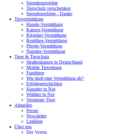
Spendenprojekte
Tierschutz verschenken
Spendenerfolge - Danke
Tiervermittlung
Hunde-Vermittlung
Katzen-Vermittlung
Kleintier-Vermittlung
Reptilien-Vermittlung
Pferde-Vermittlung
Nutztier-Vermittlung
Tiere & Tierschutz
Straßenkatzen in Deutschland
Mobile Tierrettung
Fundtiere
Wie läuft eine Vermittlung ab?
Erfolgsgeschichten
Haustier in Not
Wildtier in Not
Vermisste Tiere
Aktuelles
Presse
Newsletter
Linkliste
Über uns
Der Verein