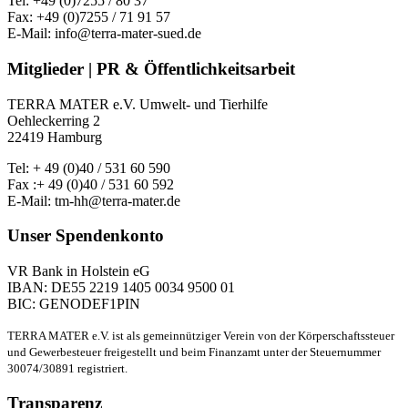
Tel: +49 (0)7255 / 80 37
Fax: +49 (0)7255 / 71 91 57
E-Mail: info@terra-mater-sued.de
Mitglieder | PR & Öffentlichkeitsarbeit
TERRA MATER e.V. Umwelt- und Tierhilfe
Oehleckerring 2
22419 Hamburg
Tel: + 49 (0)40 / 531 60 590
Fax :+ 49 (0)40 / 531 60 592
E-Mail: tm-hh@terra-mater.de
Unser Spendenkonto
VR Bank in Holstein eG
IBAN: DE55 2219 1405 0034 9500 01
BIC: GENODEF1PIN
TERRA MATER e.V. ist als gemeinnütziger Verein von der Körperschaftssteuer
und Gewerbesteuer freigestellt und beim Finanzamt unter der Steuernummer
30074/30891 registriert.
Transparenz