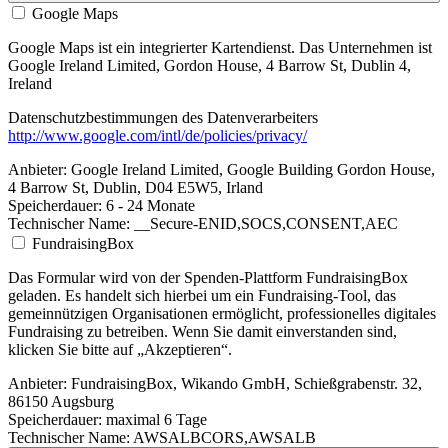
Google Maps
Google Maps ist ein integrierter Kartendienst. Das Unternehmen ist
Google Ireland Limited, Gordon House, 4 Barrow St, Dublin 4,
Ireland
Datenschutzbestimmungen des Datenverarbeiters
http://www.google.com/intl/de/policies/privacy/
Anbieter:
Google Ireland Limited, Google Building Gordon House,
4 Barrow St, Dublin, D04 E5W5, Irland
Speicherdauer:
6 - 24 Monate
Technischer Name:
__Secure-ENID,SOCS,CONSENT,AEC
FundraisingBox
Das Formular wird von der Spenden-Plattform FundraisingBox
geladen. Es handelt sich hierbei um ein Fundraising-Tool, das
gemeinnützigen Organisationen ermöglicht, professionelles digitales
Fundraising zu betreiben. Wenn Sie damit einverstanden sind,
klicken Sie bitte auf „Akzeptieren“.
Anbieter:
FundraisingBox, Wikando GmbH, Schießgrabenstr. 32,
86150 Augsburg
Speicherdauer:
maximal 6 Tage
Technischer Name:
AWSALBCORS,AWSALB