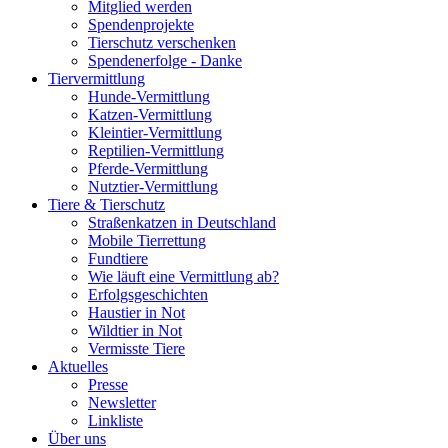
Mitglied werden
Spendenprojekte
Tierschutz verschenken
Spendenerfolge - Danke
Tiervermittlung
Hunde-Vermittlung
Katzen-Vermittlung
Kleintier-Vermittlung
Reptilien-Vermittlung
Pferde-Vermittlung
Nutztier-Vermittlung
Tiere & Tierschutz
Straßenkatzen in Deutschland
Mobile Tierrettung
Fundtiere
Wie läuft eine Vermittlung ab?
Erfolgsgeschichten
Haustier in Not
Wildtier in Not
Vermisste Tiere
Aktuelles
Presse
Newsletter
Linkliste
Über uns