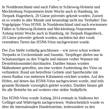
In Norddeutschland sind nach Fällen in Schleswig-Holstein und
Mecklenburg-Vorpommern letzte Woche auch in Hamburg, im
Tierpark Hagenbeck, 20 Gänse präventiv gekeult worden. Zurzeit
ist es wieder in aller Munde und beunruhigt nicht nur Tierhalter: Das
Vogelgrippe-Virus H5N8. In Norddeutschland sind nach erwiesenen
Fällen in Schleswig-Holstein und Mecklenburg-Vorpommern
Anfang letzter Woche auch in Hamburg, im Tierpark Hagenbeck,
20 Gänse präventiv gekeult worden, nachdem bei drei vorab
verendeten Tieren das H5N8-Virus nachgewiesen wurde.
Der Zoo bleibt vorläufig geschlossen – wie zuvor schon weitere
Tierparks in Ueckermünde und Sassnitz. Tierpfleger dürfen nur in
Schutzanzügen zu den Vögeln und müssen vorher Wannen mit
Desinfektionsmittel durchlaufen. Darüber hinaus wurden
Maßnahmen getroffen, um eine weitere Ausbreitung des Virus zu
verhindern: Rund um betroffene Gebiete sind Sperrbezirke mit
einem Radius von mehreren Kilometern errichtet worden. Auf den
Höfen, auf denen das H5N8-Virus nachgewiesen wurde, sind teils
gesamte Bestände vorsorglich getötet worden. Darüber hinaus gilt
für alle Betriebe bis auf weiteres eine strikte Stallpflicht.
Das H5N8-Virus wurde Anfang 2014 erstmals in Südkorea bei
Geflügel und Wildvögeln nachgewiesen. Wahrscheinlich wurde es
über die internationalen Handelsströme, insbesondere zu den