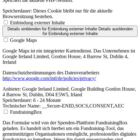
Speichert die aktuelle PHP-Session.
Speicherdauer:
Dieses Cookie bleibt nur für die aktuelle
Browsersitzung bestehen.
Einbindung externer Inhalte
Details einblenden
für Einbindung externer Inhalte
Details ausblenden
für Einbindung externer Inhalte
Google Maps
Google Maps ist ein integrierter Kartendienst. Das Unternehmen ist
Google Ireland Limited, Gordon House, 4 Barrow St, Dublin 4,
Ireland
Datenschutzbestimmungen des Datenverarbeiters
http://www.google.com/intl/de/policies/privacy/
Anbieter:
Google Ireland Limited, Google Building Gordon House,
4 Barrow St, Dublin, D04 E5W5, Irland
Speicherdauer:
6 - 24 Monate
Technischer Name:
__Secure-ENID,SOCS,CONSENT,AEC
FundraisingBox
Das Formular wird von der Spenden-Plattform FundraisingBox
geladen. Es handelt sich hierbei um ein Fundraising-Tool, das
gemeinnützigen Organisationen ermöglicht, professionelles digitales
Fundraising zu betreiben. Wenn Sie damit einverstanden sind,