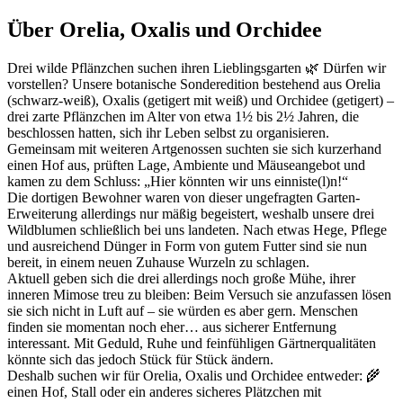
Über Orelia, Oxalis und Orchidee
Drei wilde Pflänzchen suchen ihren Lieblingsgarten 🌿 Dürfen wir
vorstellen? Unsere botanische Sonderedition bestehend aus Orelia
(schwarz-weiß), Oxalis (getigert mit weiß) und Orchidee (getigert) –
drei zarte Pflänzchen im Alter von etwa 1½ bis 2½ Jahren, die
beschlossen hatten, sich ihr Leben selbst zu organisieren.
Gemeinsam mit weiteren Artgenossen suchten sie sich kurzerhand
einen Hof aus, prüften Lage, Ambiente und Mäuseangebot und
kamen zu dem Schluss: „Hier könnten wir uns einniste(l)n!“
Die dortigen Bewohner waren von dieser ungefragten Garten-
Erweiterung allerdings nur mäßig begeistert, weshalb unsere drei
Wildblumen schließlich bei uns landeten. Nach etwas Hege, Pflege
und ausreichend Dünger in Form von gutem Futter sind sie nun
bereit, in einem neuen Zuhause Wurzeln zu schlagen.
Aktuell geben sich die drei allerdings noch große Mühe, ihrer
inneren Mimose treu zu bleiben: Beim Versuch sie anzufassen lösen
sie sich nicht in Luft auf – sie würden es aber gern. Menschen
finden sie momentan noch eher… aus sicherer Entfernung
interessant. Mit Geduld, Ruhe und feinfühligen Gärtnerqualitäten
könnte sich das jedoch Stück für Stück ändern.
Deshalb suchen wir für Orelia, Oxalis und Orchidee entweder: 🌾
einen Hof, Stall oder ein anderes sicheres Plätzchen mit