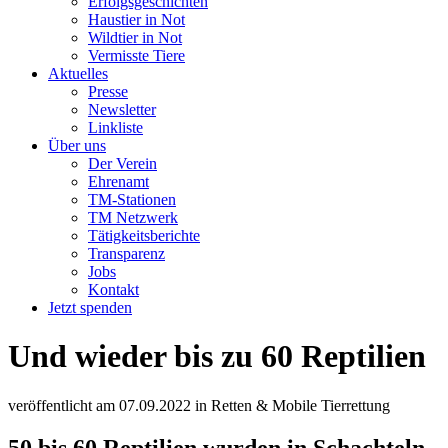
Erfolgsgeschichten
Haustier in Not
Wildtier in Not
Vermisste Tiere
Aktuelles
Presse
Newsletter
Linkliste
Über uns
Der Verein
Ehrenamt
TM-Stationen
TM Netzwerk
Tätigkeitsberichte
Transparenz
Jobs
Kontakt
Jetzt spenden
Und wieder bis zu 60 Reptilien
veröffentlicht am
07.09.2022
in
Retten & Mobile Tierrettung
50 bis 60 Reptilien wurden in Schachteln