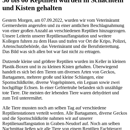
und Kisten gehalten
Gestern Morgen, am 07.09.2022, wurden wir vom Veterinäramt
Germersheim angerufen und zu einer amtlichen Beschlagnahmung
von einer großen Anzahl an verschiedenen Reptilien hinzugezogen.
Unsere Leiterin unserer Reptilienauffangstation und weitere
Kollegen fuhren zu dem Haus und trafen vor Ort die Kripo, Polizei,
Artenschutzbehörde, das Veterinäramt und die Berufstierrettung.
Das Bild was sich allen bot war fast nicht zu ertragen.
Dutzende kleine und größere Reptilien wurden im Keller in kleinen
Plastik-Boxen und in zu kleinen Kisten gehalten. Überwiegend
handelt es sich bei den Tieren um diversen Arten von Geckos,
Bartagamen, mehrere große und kleine Schlangen, eine
Spornschildkröte, diverse Vogelspinnen, ein Leguan sowie zwei
hochgiftige Echsen. In einer Gefriertruhe befanden sich unzählige
tote Tiere. Die meisten der lebenden Tiere waren dehydriert und
zum Teil unterernährt.
Alle Tiere mussten noch am selben Tag auf verschiedene
Reptilienstationen verteilt werden. Alle Bartagamen, diverse Geckos
und die Spornschildkröte nahmen wir auf unserer
Reptilienauffangstation in Graben-Neudorf auf. Noch am selben
Nachmittag ließen wir alle Tiere von einem Reptilien Fachtierarzt