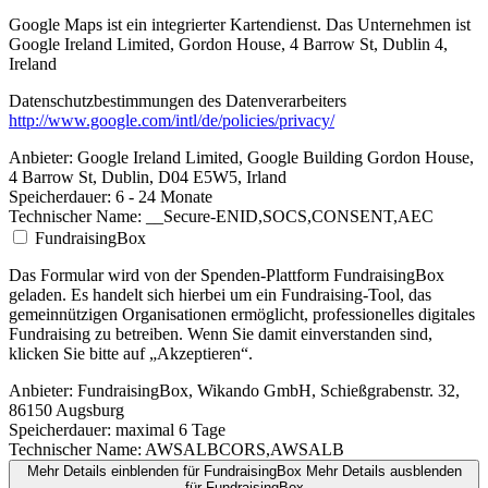
Google Maps ist ein integrierter Kartendienst. Das Unternehmen ist
Google Ireland Limited, Gordon House, 4 Barrow St, Dublin 4,
Ireland
Datenschutzbestimmungen des Datenverarbeiters
http://www.google.com/intl/de/policies/privacy/
Anbieter:
Google Ireland Limited, Google Building Gordon House,
4 Barrow St, Dublin, D04 E5W5, Irland
Speicherdauer:
6 - 24 Monate
Technischer Name:
__Secure-ENID,SOCS,CONSENT,AEC
FundraisingBox
Das Formular wird von der Spenden-Plattform FundraisingBox
geladen. Es handelt sich hierbei um ein Fundraising-Tool, das
gemeinnützigen Organisationen ermöglicht, professionelles digitales
Fundraising zu betreiben. Wenn Sie damit einverstanden sind,
klicken Sie bitte auf „Akzeptieren“.
Anbieter:
FundraisingBox, Wikando GmbH, Schießgrabenstr. 32,
86150 Augsburg
Speicherdauer:
maximal 6 Tage
Technischer Name:
AWSALBCORS,AWSALB
Mehr Details einblenden
für FundraisingBox
Mehr Details ausblenden
für FundraisingBox