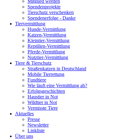
Mitglied werden
Spendenprojekte
Tierschutz verschenken
Spendenerfolge - Danke
Tiervermittlung
Hunde-Vermittlung
Katzen-Vermittlung
Kleintier-Vermittlung
Reptilien-Vermittlung
Pferde-Vermittlung
Nutztier-Vermittlung
Tiere & Tierschutz
Straßenkatzen in Deutschland
Mobile Tierrettung
Fundtiere
Wie läuft eine Vermittlung ab?
Erfolgsgeschichten
Haustier in Not
Wildtier in Not
Vermisste Tiere
Aktuelles
Presse
Newsletter
Linkliste
Über uns