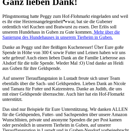
Ganz lieben Dank!
Pfingstmontag hatte Peggy zum Hof-Flohmarkt eingeladen und weil
es ihr eine Herzensangelegenheit🐾war, bat sie die Gubener
ordentlich viel Kuchen und Bratwurst zu essen. Der Erlös soll
unserem Hundehaus in Guben zu Gute kommen.
Mehr über die
Sanierung des Hundehauses in unserem Tierheim in Guben.
Danke an Peggy und ihre fleißigen Kuchenesser! Über Eure goße
Spende in Höhe von 300 € sowie Futter und Leinen haben wir uns
sehr gefreut! Auch einen lieben Dank an die Familie Lieberose aus
Alsdorf für die tolle Spende. Wieder Mal :O) Und danke an Heidi
aus Guben für ihre Geldspende.
Auf unserer Tierauffangstaion in Lustadt freute sich unser Team
ebenfalls über die Sach- und Geldspenden. Lieben Dank an Nicole
und Tamara für Futter und Katzenstreu. Danke an Judith, die uns
mit einer Geldspende überraschte. Auch hier hat ein Hof-Flomarkt
unterstützt.
Das sind nur Beispiele für Eure Unterstützung. Wir danken ALLEN
für die Geldspenden, Futter- und Sachspenden über unsere Amazon
Wunschlisten, private und anonyme Spenden die per Post kamen
oder persönlich in unserem Tierheim in Guben, auf unserer
Tierauffangstation in Lustadt und in Graben-Neudorf vorbeigebracht