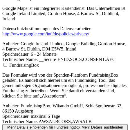
Google Maps ist ein integrierter Kartendienst. Das Unternehmen ist
Google Ireland Limited, Gordon House, 4 Barrow St, Dublin 4,
Ireland
Datenschutzbestimmungen des Datenverarbeiters
http://www.google.com/intl/de/policies/privacy/
Anbieter:
Google Ireland Limited, Google Building Gordon House,
4 Barrow St, Dublin, D04 E5W5, Irland
Speicherdauer:
6 - 24 Monate
Technischer Name:
__Secure-ENID,SOCS,CONSENT,AEC
FundraisingBox
Das Formular wird von der Spenden-Plattform FundraisingBox
geladen. Es handelt sich hierbei um ein Fundraising-Tool, das
gemeinnützigen Organisationen ermöglicht, professionelles digitales
Fundraising zu betreiben. Wenn Sie damit einverstanden sind,
klicken Sie bitte auf „Akzeptieren“.
Anbieter:
FundraisingBox, Wikando GmbH, Schießgrabenstr. 32,
86150 Augsburg
Speicherdauer:
maximal 6 Tage
Technischer Name:
AWSALBCORS,AWSALB
Mehr Details einblenden
für FundraisingBox
Mehr Details ausblenden