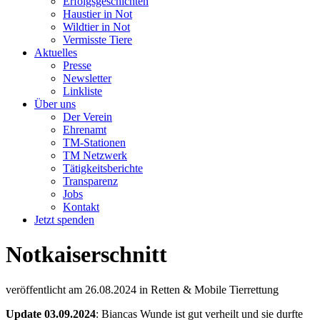
Erfolgsgeschichten
Haustier in Not
Wildtier in Not
Vermisste Tiere
Aktuelles
Presse
Newsletter
Linkliste
Über uns
Der Verein
Ehrenamt
TM-Stationen
TM Netzwerk
Tätigkeitsberichte
Transparenz
Jobs
Kontakt
Jetzt spenden
Notkaiserschnitt
veröffentlicht am
26.08.2024
in
Retten & Mobile Tierrettung
Update 03.09.2024
: Biancas Wunde ist gut verheilt und sie durfte