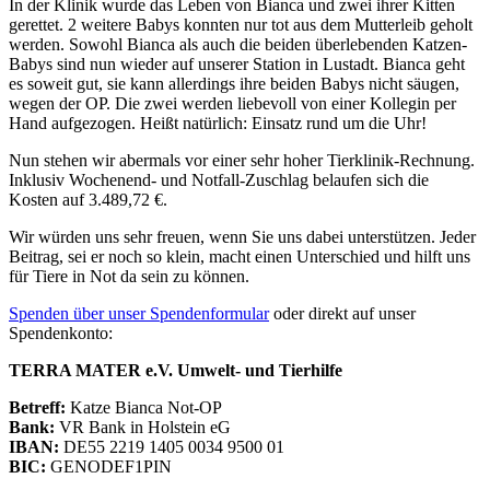
In der Klinik wurde das Leben von Bianca und zwei ihrer Kitten
gerettet. 2 weitere Babys konnten nur tot aus dem Mutterleib geholt
werden. Sowohl Bianca als auch die beiden überlebenden Katzen-
Babys sind nun wieder auf unserer Station in Lustadt. Bianca geht
es soweit gut, sie kann allerdings ihre beiden Babys nicht säugen,
wegen der OP. Die zwei werden liebevoll von einer Kollegin per
Hand aufgezogen. Heißt natürlich: Einsatz rund um die Uhr!
Nun stehen wir abermals vor einer sehr hoher Tierklinik-Rechnung.
Inklusiv Wochenend- und Notfall-Zuschlag belaufen sich die
Kosten auf 3.489,72 €.
Wir würden uns sehr freuen, wenn Sie uns dabei unterstützen. Jeder
Beitrag, sei er noch so klein, macht einen Unterschied und hilft uns
für Tiere in Not da sein zu können.
Spenden über unser Spendenformular
oder direkt auf unser
Spendenkonto:
TERRA MATER e.V. Umwelt- und Tierhilfe
Betreff:
Katze Bianca Not-OP
Bank:
VR Bank in Holstein eG
IBAN:
DE55 2219 1405 0034 9500 01
BIC:
GENODEF1PIN