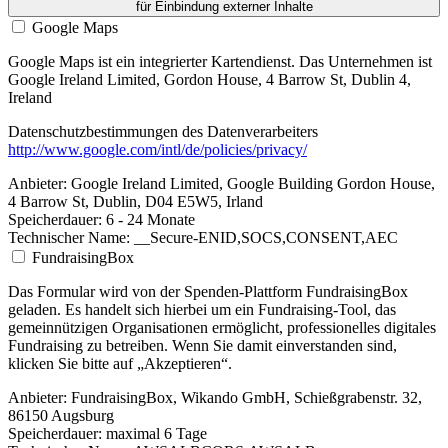
für Einbindung externer Inhalte
Google Maps
Google Maps ist ein integrierter Kartendienst. Das Unternehmen ist
Google Ireland Limited, Gordon House, 4 Barrow St, Dublin 4,
Ireland
Datenschutzbestimmungen des Datenverarbeiters
http://www.google.com/intl/de/policies/privacy/
Anbieter:
Google Ireland Limited, Google Building Gordon House,
4 Barrow St, Dublin, D04 E5W5, Irland
Speicherdauer:
6 - 24 Monate
Technischer Name:
__Secure-ENID,SOCS,CONSENT,AEC
FundraisingBox
Das Formular wird von der Spenden-Plattform FundraisingBox
geladen. Es handelt sich hierbei um ein Fundraising-Tool, das
gemeinnützigen Organisationen ermöglicht, professionelles digitales
Fundraising zu betreiben. Wenn Sie damit einverstanden sind,
klicken Sie bitte auf „Akzeptieren“.
Anbieter:
FundraisingBox, Wikando GmbH, Schießgrabenstr. 32,
86150 Augsburg
Speicherdauer:
maximal 6 Tage