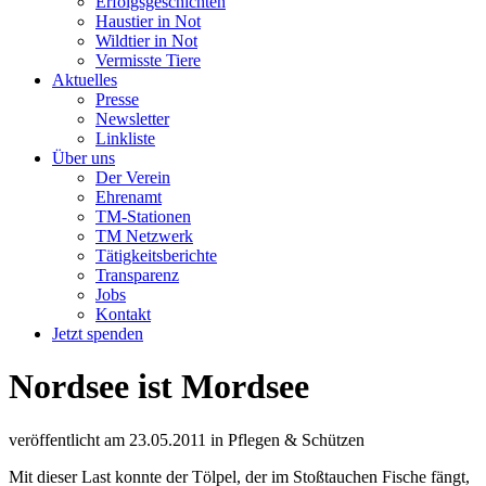
Erfolgsgeschichten
Haustier in Not
Wildtier in Not
Vermisste Tiere
Aktuelles
Presse
Newsletter
Linkliste
Über uns
Der Verein
Ehrenamt
TM-Stationen
TM Netzwerk
Tätigkeitsberichte
Transparenz
Jobs
Kontakt
Jetzt spenden
Nordsee ist Mordsee
veröffentlicht am
23.05.2011
in
Pflegen & Schützen
Mit dieser Last konnte der Tölpel, der im Stoßtauchen Fische fängt,