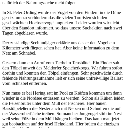
natürlich der Nahrungssuche nicht folgen.
In St. Peter-Ording wurde der Vogel von den Findern in die Düne
gesetzt um zu verhindern das die vielen Touristen sich den
geschwächten Hochseevogel angucken. Leider wurden wir nicht
über den Standort informiert, so dass unsere Suchaktion nach zwei
Tagen abgeblasen wurde.
Der zuständige Seehundjäger erklärte uns das er den Vogel ein
Kilometer weit fliegen sehen hat. Aber keine Information zu dem
Netz am Schnabel.
Gestern dann ein Anruf vom Tierheim Tensbüttel. Ein Finder sah
den Tölpel unweit des Meldorfer Speicherkoogs. Wir fuhren sofort
dorthin und konnten den Tölpel einfangen. Sehr geschwächt durch
fehlende Nahrungsaufnahme ließ er sich seine unfreiwillige Ballast
vom Schnabel entfernen.
Nun muss er bei Hering satt im Pool zu Kräften kommen um dann
wieder in die Nordsee entlassen zu werden.
Schon als Küken leiden
die Felsenbrüter unter dem Müll der Fischerei. Hier bauen
Basstölpeleltern die Nester auch mit Netzen und Schnüren die auf
der Wasseroberfläche treiben.
So mancher Jungvogel stirb im Nest
weil seine Füße in dem Müll hängen bleiben. Das kann man jetzt
gut beobachten auf der Insel Helgoland. Hier brüten die einzigen