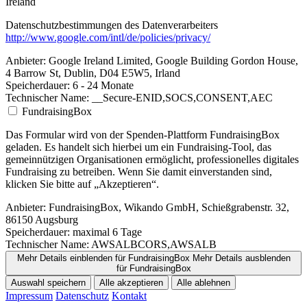
Ireland
Datenschutzbestimmungen des Datenverarbeiters
http://www.google.com/intl/de/policies/privacy/
Anbieter:
Google Ireland Limited, Google Building Gordon House,
4 Barrow St, Dublin, D04 E5W5, Irland
Speicherdauer:
6 - 24 Monate
Technischer Name:
__Secure-ENID,SOCS,CONSENT,AEC
FundraisingBox
Das Formular wird von der Spenden-Plattform FundraisingBox
geladen. Es handelt sich hierbei um ein Fundraising-Tool, das
gemeinnützigen Organisationen ermöglicht, professionelles digitales
Fundraising zu betreiben. Wenn Sie damit einverstanden sind,
klicken Sie bitte auf „Akzeptieren“.
Anbieter:
FundraisingBox, Wikando GmbH, Schießgrabenstr. 32,
86150 Augsburg
Speicherdauer:
maximal 6 Tage
Technischer Name:
AWSALBCORS,AWSALB
Mehr Details einblenden
für FundraisingBox
Mehr Details ausblenden
für FundraisingBox
Auswahl speichern
Alle akzeptieren
Alle ablehnen
Impressum
Datenschutz
Kontakt