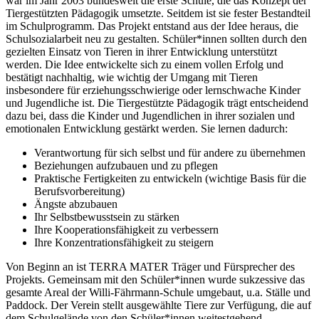
war im Jahr 2003 bundesweit die erste Schule, die das Konzept der
Tiergestützten Pädagogik umsetzte. Seitdem ist sie fester Bestandteil
im Schulprogramm. Das Projekt entstand aus der Idee heraus, die
Schulsozialarbeit neu zu gestalten. Schüler*innen sollten durch den
gezielten Einsatz von Tieren in ihrer Entwicklung unterstützt
werden. Die Idee entwickelte sich zu einem vollen Erfolg und
bestätigt nachhaltig, wie wichtig der Umgang mit Tieren
insbesondere für erziehungsschwierige oder lernschwache Kinder
und Jugendliche ist. Die Tiergestützte Pädagogik trägt entscheidend
dazu bei, dass die Kinder und Jugendlichen in ihrer sozialen und
emotionalen Entwicklung gestärkt werden. Sie lernen dadurch:
Verantwortung für sich selbst und für andere zu übernehmen
Beziehungen aufzubauen und zu pflegen
Praktische Fertigkeiten zu entwickeln (wichtige Basis für die
Berufsvorbereitung)
Ängste abzubauen
Ihr Selbstbewusstsein zu stärken
Ihre Kooperationsfähigkeit zu verbessern
Ihre Konzentrationsfähigkeit zu steigern
Von Beginn an ist TERRA MATER Träger und Fürsprecher des
Projekts. Gemeinsam mit den Schüler*innen wurde sukzessive das
gesamte Areal der Willi-Fährmann-Schule umgebaut, u.a. Ställe und
Paddock. Der Verein stellt ausgewählte Tiere zur Verfügung, die auf
dem Schulgelände von den Schüler*innen weitestgehend