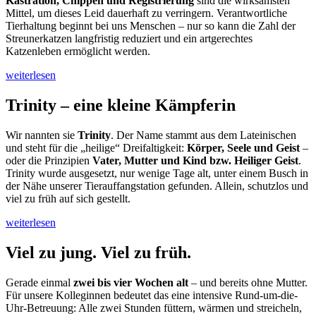
Kastration, Chippen und Registrierung
sind die wirksamsten
Mittel, um dieses Leid dauerhaft zu verringern. Verantwortliche
Tierhaltung beginnt bei uns Menschen – nur so kann die Zahl der
Streunerkatzen langfristig reduziert und ein artgerechtes
Katzenleben ermöglicht werden.
weiterlesen
Trinity – eine kleine Kämpferin
Wir nannten sie
Trinity
. Der Name stammt aus dem Lateinischen
und steht für die „heilige“ Dreifaltigkeit:
Körper, Seele und Geist
–
oder die Prinzipien
Vater, Mutter und Kind bzw. Heiliger Geist
.
Trinity wurde ausgesetzt, nur wenige Tage alt, unter einem Busch in
der Nähe unserer Tierauffangstation gefunden. Allein, schutzlos und
viel zu früh auf sich gestellt.
weiterlesen
Viel zu jung. Viel zu früh.
Gerade einmal
zwei bis vier Wochen alt
– und bereits ohne Mutter.
Für unsere Kolleginnen bedeutet das eine intensive Rund-um-die-
Uhr-Betreuung: Alle zwei Stunden füttern, wärmen und streicheln,