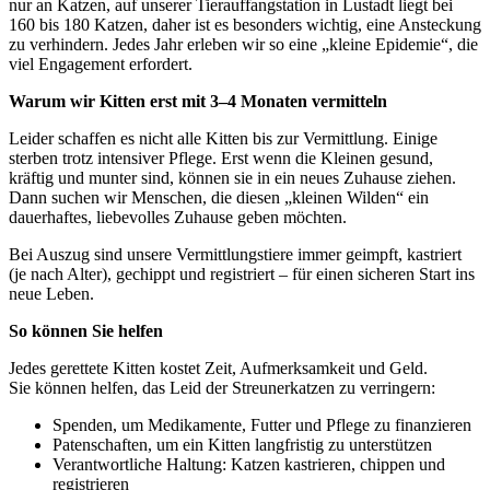
nur an Katzen, auf unserer Tierauffangstation in Lustadt liegt bei
160 bis 180 Katzen, daher ist es besonders wichtig, eine Ansteckung
zu verhindern. Jedes Jahr erleben wir so eine „kleine Epidemie“, die
viel Engagement erfordert.
Warum wir Kitten erst mit 3–4 Monaten vermitteln
Leider schaffen es nicht alle Kitten bis zur Vermittlung. Einige
sterben trotz intensiver Pflege. Erst wenn die Kleinen gesund,
kräftig und munter sind, können sie in ein neues Zuhause ziehen.
Dann suchen wir Menschen, die diesen „kleinen Wilden“ ein
dauerhaftes, liebevolles Zuhause geben möchten.
Bei Auszug sind unsere Vermittlungstiere immer geimpft, kastriert
(je nach Alter), gechippt und registriert – für einen sicheren Start ins
neue Leben.
So können Sie helfen
Jedes gerettete Kitten kostet Zeit, Aufmerksamkeit und Geld.
Sie können helfen, das Leid der Streunerkatzen zu verringern:
Spenden, um Medikamente, Futter und Pflege zu finanzieren
Patenschaften, um ein Kitten langfristig zu unterstützen
Verantwortliche Haltung: Katzen kastrieren, chippen und
registrieren