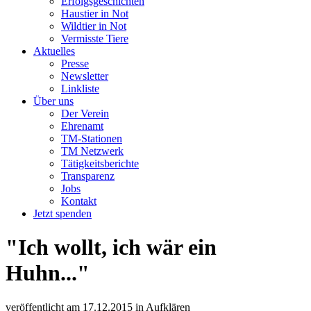
Erfolgsgeschichten
Haustier in Not
Wildtier in Not
Vermisste Tiere
Aktuelles
Presse
Newsletter
Linkliste
Über uns
Der Verein
Ehrenamt
TM-Stationen
TM Netzwerk
Tätigkeitsberichte
Transparenz
Jobs
Kontakt
Jetzt spenden
"Ich wollt, ich wär ein
Huhn..."
veröffentlicht am
17.12.2015
in
Aufklären