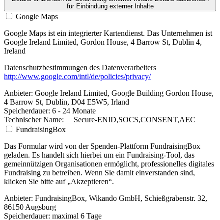
für Einbindung externer Inhalte
Google Maps
Google Maps ist ein integrierter Kartendienst. Das Unternehmen ist
Google Ireland Limited, Gordon House, 4 Barrow St, Dublin 4,
Ireland
Datenschutzbestimmungen des Datenverarbeiters
http://www.google.com/intl/de/policies/privacy/
Anbieter:
Google Ireland Limited, Google Building Gordon House,
4 Barrow St, Dublin, D04 E5W5, Irland
Speicherdauer:
6 - 24 Monate
Technischer Name:
__Secure-ENID,SOCS,CONSENT,AEC
FundraisingBox
Das Formular wird von der Spenden-Plattform FundraisingBox
geladen. Es handelt sich hierbei um ein Fundraising-Tool, das
gemeinnützigen Organisationen ermöglicht, professionelles digitales
Fundraising zu betreiben. Wenn Sie damit einverstanden sind,
klicken Sie bitte auf „Akzeptieren“.
Anbieter:
FundraisingBox, Wikando GmbH, Schießgrabenstr. 32,
86150 Augsburg
Speicherdauer:
maximal 6 Tage