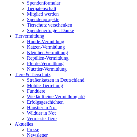
Spendenformular
Tierpatenschaft
Mitglied werden
Spendenprojekte
Tierschutz verschenken
Spendenerfolge - Danke
Tiervermittlung
Hunde-Vermittlung
Katzen-Vermittlung
Kleintier-Vermittlung
Reptilien-Vermittlung
Pferde-Vermittlung
Nutztier-Vermittlung
Tiere & Tierschutz
Straßenkatzen in Deutschland
Mobile Tierrettung
Fundtiere
Wie läuft eine Vermittlung ab?
Erfolgsgeschichten
Haustier in Not
Wildtier in Not
Vermisste Tiere
Aktuelles
Presse
Newsletter