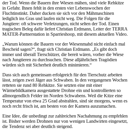
der Tod. Wenn die Bauern ihre Wiesen mähen, sind viele Rehkitze
in Gefahr. Ihnen fehlt in den ersten vier Lebenswochen der
Fluchtinstinkt. Daher ducken sie sich vor den Mähmaschinen
lediglich ins Gras und laufen nicht weg. Die Folgen für die
Jungtiere: oft schwere Verletzungen, nicht selten der Tod. Einen
tragischen Beleg dafür liefert Christian Erdmann, Leiter der TERRA
MATER-Partnerstation in Sparrieshoop, mit diesem aktuellen Video.
„Warum können die Bauern vor der Wiesenmahd nicht einfach mal
Bescheid sagen?“, fragt sich Christian Erdmann. „Es gibt doch
immer und überall Tierschützer, die bereit wären, vorher die Wiese
nach Jungtieren zu durchsuchen. Diese alljährlichen Tragödien
würden sich mit Sicherheit deutlich minimieren.“
Dass sich auch gemeinsam erfolgreich für den Tierschutz arbeiten
lässt, zeigen zwei Jäger aus Schwaben. In den vergangenen Wochen
retteten sie rund 80 Rehkitze. Sie setzten eine mit einer
Wärmebildkamera ausgestattete Drohne ein und kontrollierten so
allmorgendlich Felder im Norden Schwabens. Weil die Kitze eine
Temperatur von etwa 25 Grad abstrahlen, sind sie morgens, wenn es
noch recht frisch ist, am besten von der Kamera auszumachen.
Eine Idee, die unbedingt zur zahlreichen Nachahmung zu empfehlen
ist. Bisher werden Drohnen nur von wenigen Landwirten eingesetzt,
die Tendenz sei aber deutlich steigend.